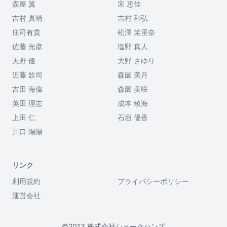
森屋 翼
宋 恵佳
吉村 真晴
吉村 和弘
庄司有貴
松澤 茉里奈
佐藤 光彦
塩野 真人
天野 優
大野 さゆり
近藤 欽司
森薗 美月
吉田 海偉
森薗 美咲
英田 理志
成本 綾海
上田 仁
石垣 優香
川口 陽陽
リンク
利用規約
プライバシーポリシー
運営会社
©2013 株式会社シェークハンズ