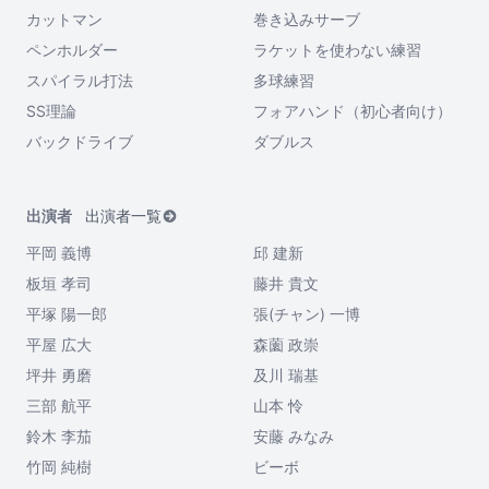
カットマン
巻き込みサーブ
ペンホルダー
ラケットを使わない練習
スパイラル打法
多球練習
SS理論
フォアハンド（初心者向け）
バックドライブ
ダブルス
出演者
出演者一覧
平岡 義博
邱 建新
板垣 孝司
藤井 貴文
平塚 陽一郎
張(チャン) 一博
平屋 広大
森薗 政崇
坪井 勇磨
及川 瑞基
三部 航平
山本 怜
鈴木 李茄
安藤 みなみ
竹岡 純樹
ビーボ