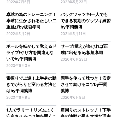
2022年7月5日
2022年5月23日
卓球の為のトレーニング！
バックツッツキ!一人でも
卓球に生かされる正しい二
できる初期のツッツキ練習
重跳びby板垣孝司
by平岡義博
2022年5月2日
2021年5月11日
ボールを転がして覚えるド
サーブ!構えが良ければ正
ライブ!やり方を間違えな
確に出せるby板垣孝司
いでby平岡義博
2020年6月23日
2020年9月3日
素振りで上達！上半身の動
両手を使って球つき！安定
きでがらりと変わる方法と
させて続けるコツby平岡
はby平岡義博
義博
2020年6月9日
2020年6月8日
1人でラリー！リズムよく
肩周りのストレッチ！下半
安定させるには胸を開くこ
身の連動が最も大切な理由