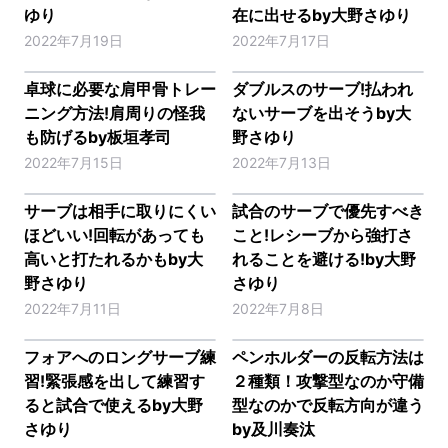
ゆり
在に出せるby大野さゆり
2022年7月19日
2022年7月17日
卓球に必要な肩甲骨トレー
ダブルスのサーブ!払われ
ニング方法!肩周りの怪我
ないサーブを出そうby大
も防げるby板垣孝司
野さゆり
2022年7月15日
2022年7月13日
サーブは相手に取りにくい
試合のサーブで優先すべき
ほどいい!回転があっても
こと!レシーブから強打さ
高いと打たれるかもby大
れることを避ける!by大野
野さゆり
さゆり
2022年7月11日
2022年7月8日
フォアへのロングサーブ練
ペンホルダーの反転方法は
習!緊張感を出して練習す
２種類！攻撃型なのか守備
ると試合で使えるby大野
型なのかで反転方向が違う
さゆり
by及川奏汰