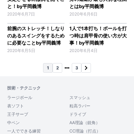
と！by平岡義博
とはby平岡義博
2020年6月7日
2020年6月6日
前腕のストレッチ！しなり
1人で1本打ち！ボールを打
のあるスイングをするため
つ時は肩甲骨の使い方が大
に必要なことby平岡義博
事！by平岡義博
2020年6月5日
2020年6月4日
1
2
3
技術・テクニック
ラージボール
スマッシュ
表ソフト
粒高ラバー
王子サーブ
ドライブ
中ペン
AA理論（鋭角）
一人でできる練習
CC理論（打点）