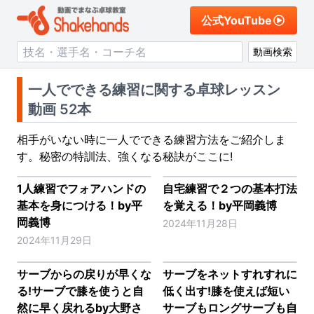
公式YouTube
動画検索
一人でできる練習に関する卓球レッスン
動画 52本
相手がいない時に一人でできる練習方法をご紹介しま
す。秘密の特訓法、強くなる秘訣がここに!
1人練習でフォアハンドの
自宅練習で２つの基本打法
基本を身につける！by平
を覚える！by平岡義博
岡義博
2024年11月28日
2024年11月29日
サーブからの戻りが早くな
サーブをネットすれすれに
る!サーブで膝を使うと自
低く出す!膝を使えば短い
然に早く戻れるby大野さ
サーブもロングサーブも自