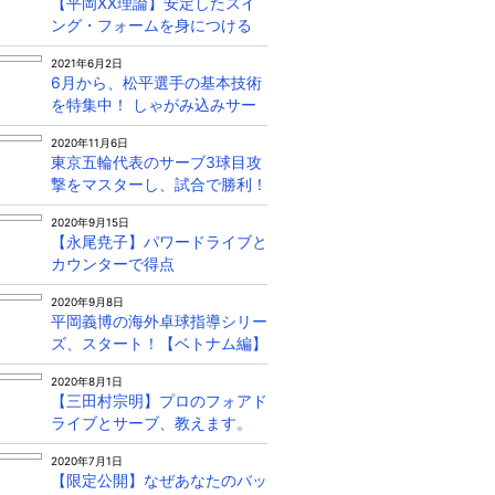
【平岡XX理論】安定したスイ
ング・フォームを身につける
2021年6月2日
6月から、松平選手の基本技術
を特集中！ しゃがみ込みサー
ブは必見！
2020年11月6日
東京五輪代表のサーブ3球目攻
撃をマスターし、試合で勝利！
2020年9月15日
【永尾尭子】パワードライブと
カウンターで得点
2020年9月8日
平岡義博の海外卓球指導シリー
ズ、スタート！【ベトナム編】
2020年8月1日
【三田村宗明】プロのフォアド
ライブとサーブ、教えます。
2020年7月1日
【限定公開】なぜあなたのバッ