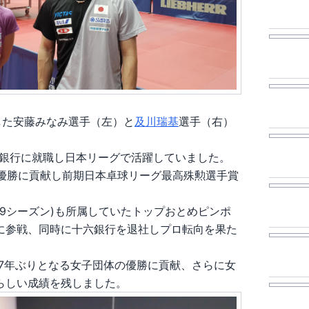
した安藤みなみ選手（左）と
及川瑞基
選手（右）
銀行に就職し日本リーグで活躍していました。
グ優勝に貢献し前期日本卓球リーグ最高殊勲選手賞
2019シーズン)も所属していたトップおとめピンポ
に参戦、同時に十六銀行を退社しプロ転向を果た
47年ぶりとなる女子団体の優勝に貢献、さらに女
らしい成績を残しました。