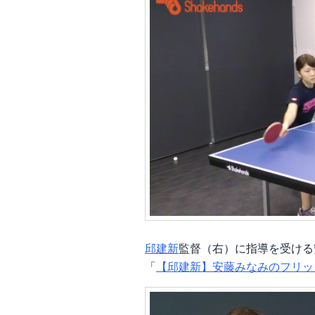
邱建新
監督（右）に指導を受ける
「
【邱建新】安藤みなみのフリッ