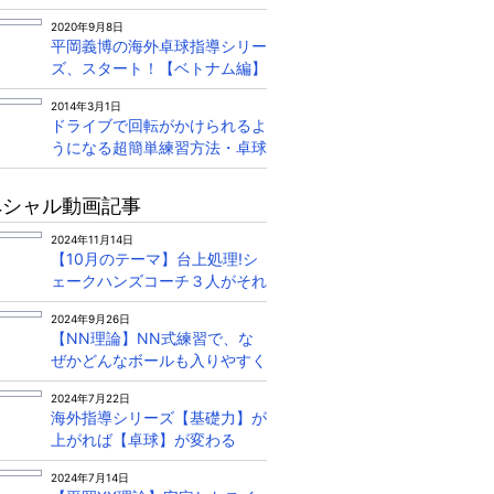
平岡義博がグリップから丁寧に
2020年9月8日
解説！
平岡義博の海外卓球指導シリー
ズ、スタート！【ベトナム編】
2014年3月1日
ドライブで回転がかけられるよ
うになる超簡単練習方法・卓球
三昧 大村拓己コーチ
ペシャル動画記事
2024年11月14日
【10月のテーマ】台上処理!シ
ェークハンズコーチ３人がそれ
ぞれ説明&amp;練習方法を教え
2024年9月26日
ます
【NN理論】NN式練習で、な
ぜかどんなボールも入りやすく
なる
2024年7月22日
海外指導シリーズ【基礎力】が
上がれば【卓球】が変わる
2024年7月14日