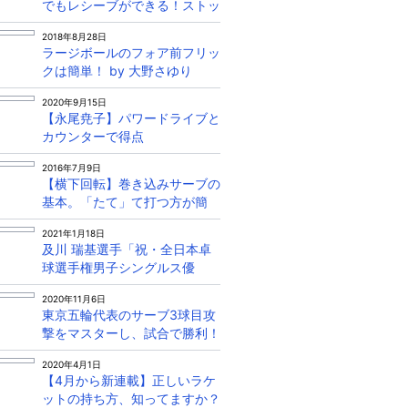
でもレシーブができる！ストッ
プの技術を身につけてミス減ら
2018年8月28日
そう！
ラージボールのフォア前フリッ
クは簡単！ by 大野さゆり
2020年9月15日
【永尾尭子】パワードライブと
カウンターで得点
2016年7月9日
【横下回転】巻き込みサーブの
基本。「たて」て打つ方が簡
単! by フェニックス
2021年1月18日
及川 瑞基選手「祝・全日本卓
球選手権男子シングルス優
勝！」ブンデスリーガーからの
2020年11月6日
メッセージ！
東京五輪代表のサーブ3球目攻
撃をマスターし、試合で勝利！
2020年4月1日
【4月から新連載】正しいラケ
ットの持ち方、知ってますか？