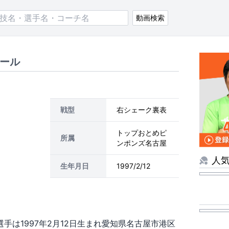
動画検索
ィール
戦型
右シェーク裏表
トップおとめピ
所属
ンポンズ名古屋
人
生年月日
1997/2/12
選手は1997年2月12日生まれ愛知県名古屋市港区