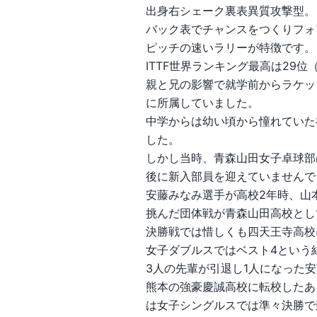
出身右シェーク裏表異質攻撃型。
バック表でチャンスをつくりフォ
ピッチの速いラリーが特徴です。
ITTF世界ランキング最高は29位（
親と兄の影響で就学前からラケッ
に所属していました。
中学からは幼い頃から憧れていた
した。
しかし当時、青森山田女子卓球部
後に新入部員を迎えていませんで
安藤みなみ選手が高校2年時、山
挑んだ団体戦が青森山田高校とし
決勝戦では惜しくも四天王寺高校
女子ダブルスではベスト4という
3人の先輩が引退し1人になった
熊本の強豪慶誠高校に転校したあ
は女子シングルスでは準々決勝で