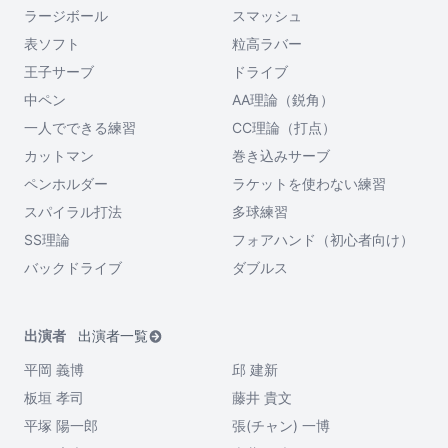
ラージボール
スマッシュ
表ソフト
粒高ラバー
王子サーブ
ドライブ
中ペン
AA理論（鋭角）
一人でできる練習
CC理論（打点）
カットマン
巻き込みサーブ
ペンホルダー
ラケットを使わない練習
スパイラル打法
多球練習
SS理論
フォアハンド（初心者向け）
バックドライブ
ダブルス
出演者
出演者一覧
平岡 義博
邱 建新
板垣 孝司
藤井 貴文
平塚 陽一郎
張(チャン) 一博