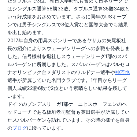
だダブルスで3位、朝日大学時代も含めて日本リーグで
はシングルス通算58勝33敗、ダブルス通算35勝34敗と
いう好成績をおさめています。さらに同年のUSオープ
ンでは男子シングルスで3位入賞など国際大会でも結果
を出し始めます。
2017年自身の用具スポンサーであるヤサカの矢尾板社
長の紹介によりスウェーデンリーグへの参戦を発表しま
した。信号機材を退社しスウェーデンリーグ1部のスパ
ルバーゲンに所属しました。スパルバーゲンはバルセロ
ナオリンピック金メダリストのワルドナー選手や
神巧也
選手が所属していた名門クラブです。1年目からリーグ
個人成績22勝6敗で2位という素晴らしい結果を残して
います。
ドイツのブンデスリーガ1部ケーニヒスホーフェンのヘ
ッドコーチである板垣孝司監督も英田選手が所属してい
たスパルバーゲンを訪れています。その時の様子を自身
の
ブログ
に綴っています。