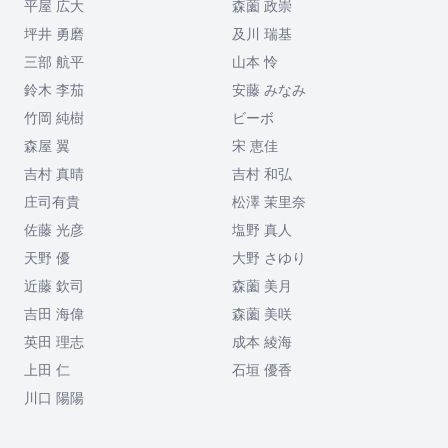
平屋 広大
森薗 政崇
坪井 勇磨
及川 瑞基
三部 航平
山本 怜
鈴木 李茄
安藤 みなみ
竹岡 純樹
ビーボ
森屋 翼
宋 恵佳
吉村 真晴
吉村 和弘
庄司有貴
松澤 茉里奈
佐藤 光彦
塩野 真人
天野 優
大野 さゆり
近藤 欽司
森薗 美月
吉田 海偉
森薗 美咲
英田 理志
成本 綾海
上田 仁
石垣 優香
川口 陽陽