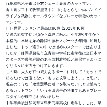
れ鳥取県米子市出身右シェーク裏裏のカットマン。
両面裏ソフトで攻撃型選手に引けをとらない両ハンドド
ライブを武器にオールラウンドなプレーが特徴のカット
マンです。
ITTF世界ランキング最高は80位 (2023年10月)
父親の影響で幼い頃から卓球に触れ、小学校6年生から
本格的に卓球を始め静岡の藤枝スポーツ少年団に所属し
ました。トップ選手の中では遅めのスタートではありま
したが、静岡県藤枝市立青島中学校に進学後は全日本マ
スターズで優勝経験のある西村雅裕氏と練習するように
なり徐々に実力をつけていきます。
この時に大人が打つ威力あるボールに対して「カットで
粘るだけでは勝てない、もっと攻撃しよう。」と思い、
現在のような「攻撃選手に引けを取らないほど攻撃もで
きるカットマン」という英田選手の特徴でもあるプレー
スタイルが確立され始めました。
中学卒業後は静岡県立島田商業高校に進学しました。県