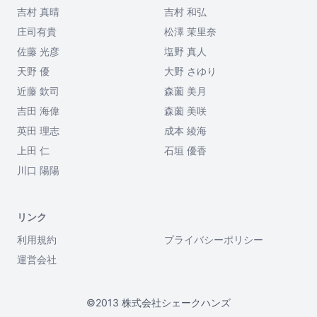
吉村 真晴
吉村 和弘
庄司有貴
松澤 茉里奈
佐藤 光彦
塩野 真人
天野 優
大野 さゆり
近藤 欽司
森薗 美月
吉田 海偉
森薗 美咲
英田 理志
成本 綾海
上田 仁
石垣 優香
川口 陽陽
リンク
利用規約
プライバシーポリシー
運営会社
©2013 株式会社シェークハンズ