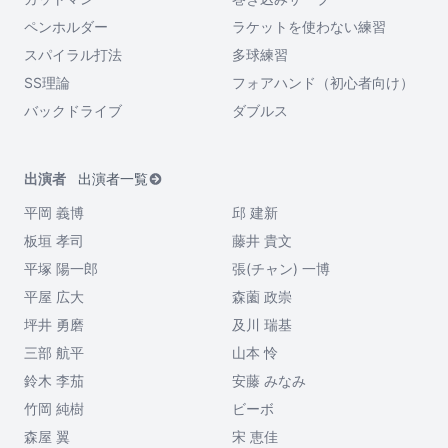
ペンホルダー
ラケットを使わない練習
スパイラル打法
多球練習
SS理論
フォアハンド（初心者向け）
バックドライブ
ダブルス
出演者
出演者一覧
平岡 義博
邱 建新
板垣 孝司
藤井 貴文
平塚 陽一郎
張(チャン) 一博
平屋 広大
森薗 政崇
坪井 勇磨
及川 瑞基
三部 航平
山本 怜
鈴木 李茄
安藤 みなみ
竹岡 純樹
ビーボ
森屋 翼
宋 恵佳