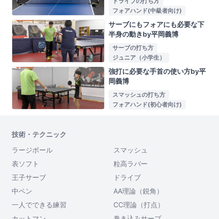
ドライブの打ち方
フォアハンド(中級者向け)
サーブにもフォアにも必要な下
半身の動きby平岡義博
サーブの打ち方
ジュニア（小学生）
強打に必要な手首の使い方by平
岡義博
スマッシュの打ち方
フォアハンド(初心者向け)
技術・テクニック
ラージボール
スマッシュ
表ソフト
粒高ラバー
王子サーブ
ドライブ
中ペン
AA理論（鋭角）
一人でできる練習
CC理論（打点）
カットマン
巻き込みサーブ