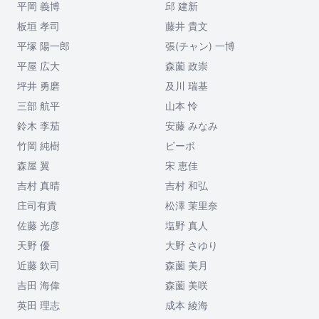
平岡 義博
邱 建新
板垣 孝司
藤井 貴文
平塚 陽一郎
張(チャン) 一博
平屋 広大
森薗 政崇
坪井 勇磨
及川 瑞基
三部 航平
山本 怜
鈴木 李茄
安藤 みなみ
竹岡 純樹
ビーボ
森屋 翼
宋 恵佳
吉村 真晴
吉村 和弘
庄司有貴
松澤 茉里奈
佐藤 光彦
塩野 真人
天野 優
大野 さゆり
近藤 欽司
森薗 美月
吉田 海偉
森薗 美咲
英田 理志
成本 綾海