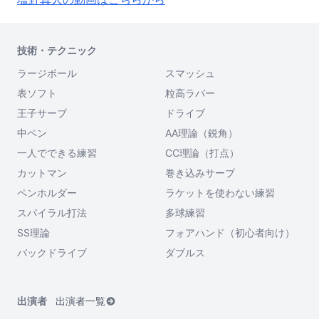
技術・テクニック
ラージボール
スマッシュ
表ソフト
粒高ラバー
王子サーブ
ドライブ
中ペン
AA理論（鋭角）
一人でできる練習
CC理論（打点）
カットマン
巻き込みサーブ
ペンホルダー
ラケットを使わない練習
スパイラル打法
多球練習
SS理論
フォアハンド（初心者向け）
バックドライブ
ダブルス
出演者
出演者一覧