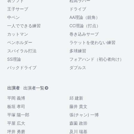
表ソフト
粒高ラバー
王子サーブ
ドライブ
中ペン
AA理論（鋭角）
一人でできる練習
CC理論（打点）
カットマン
巻き込みサーブ
ペンホルダー
ラケットを使わない練習
スパイラル打法
多球練習
SS理論
フォアハンド（初心者向け）
バックドライブ
ダブルス
出演者
出演者一覧
平岡 義博
邱 建新
板垣 孝司
藤井 貴文
平塚 陽一郎
張(チャン) 一博
平屋 広大
森薗 政崇
坪井 勇磨
及川 瑞基