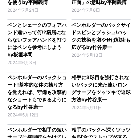
を使うby平岡義博
正面」の意味by平岡義博
2024年7月24日
2024年7月8日
ペンとシェークのフォアハ
ペンホルダーのバックサイ
ンド違いって何!?窮屈にな
ドスピンとプッシュ!バッ
らないフォアハンドを打つ
クの技術を増やせば戦術も
にはペンを参考にしよう
広がるby竹谷康一
by板垣孝司
2024年5月13日
2024年6月3日
ペンホルダーのバックショ
相手に3球目を強打されな
ート!基本的な体の捻り方
い!バックに来た速いロン
を覚えれば、守備も攻撃的
グサーブをツッツキで返球
なショートもできるように
方法by竹谷康一
なるby竹谷康一
2024年5月11日
2024年5月12日
ペンホルダーで相手の短い
相手のバックへ深くツッツ
サーブに横回転をかけてレ
キ!試合でストップが来る