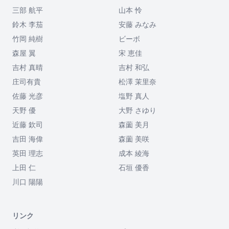
三部 航平
山本 怜
鈴木 李茄
安藤 みなみ
竹岡 純樹
ビーボ
森屋 翼
宋 恵佳
吉村 真晴
吉村 和弘
庄司有貴
松澤 茉里奈
佐藤 光彦
塩野 真人
天野 優
大野 さゆり
近藤 欽司
森薗 美月
吉田 海偉
森薗 美咲
英田 理志
成本 綾海
上田 仁
石垣 優香
川口 陽陽
リンク