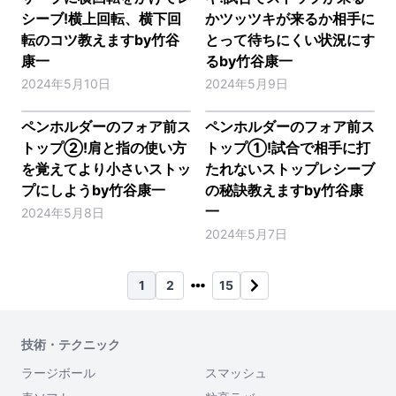
シーブ!横上回転、横下回
かツッツキが来るか相手に
転のコツ教えますby竹谷
とって待ちにくい状況にす
康一
るby竹谷康一
2024年5月10日
2024年5月9日
ペンホルダーのフォア前ス
ペンホルダーのフォア前ス
トップ②!肩と指の使い方
トップ①!試合で相手に打
を覚えてより小さいストッ
たれないストップレシーブ
プにしようby竹谷康一
の秘訣教えますby竹谷康
一
2024年5月8日
2024年5月7日
1
2
15
技術・テクニック
ラージボール
スマッシュ