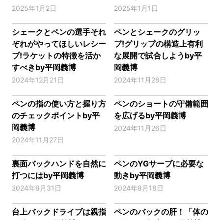
2025年1月2日
2025年1月1日
シェークとペンの選手それ
ペンとシェークのグリッ
ぞれがやってほしいレシー
プ!グリップの構造上有利
ブ!ラケットの特徴を活か
な展開で試合しようby平
すべきby平岡義博
岡義博
2024年12月21日
2024年11月28日
ペンの指の使い方と握り方
ペンのショートの守備範囲
のチェックポイントby平
を広げるby平岡義博
岡義博
2024年11月26日
2024年11月27日
裏面バックハンドを自然に
ペンのYGサーブに必要な
打つにはby平岡義博
動きby平岡義博
2024年8月31日
2024年8月18日
台上バックドライブは親指
ペンのバックの肝！「体の