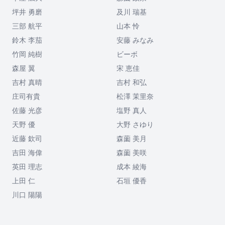
坪井 勇磨
及川 瑞基
三部 航平
山本 怜
鈴木 李茄
安藤 みなみ
竹岡 純樹
ビーボ
森屋 翼
宋 恵佳
吉村 真晴
吉村 和弘
庄司有貴
松澤 茉里奈
佐藤 光彦
塩野 真人
天野 優
大野 さゆり
近藤 欽司
森薗 美月
吉田 海偉
森薗 美咲
英田 理志
成本 綾海
上田 仁
石垣 優香
川口 陽陽