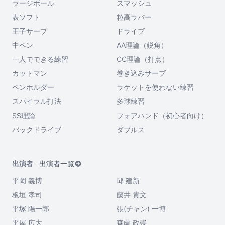
ラージボール
スマッシュ
表ソフト
粒高ラバー
王子サーブ
ドライブ
中ペン
AA理論（鋭角）
一人でできる練習
CC理論（打点）
カットマン
巻き込みサーブ
ペンホルダー
ラケットを使わない練習
スパイラル打法
多球練習
SS理論
フォアハンド（初心者向け）
バックドライブ
ダブルス
出演者
出演者一覧
平岡 義博
邱 建新
板垣 孝司
藤井 貴文
平塚 陽一郎
張(チャン) 一博
平屋 広大
森薗 政崇