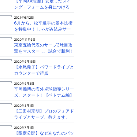
【平岡XX理論】安定したスイ
ング・フォームを身につける
2021年6月2日
6月から、松平選手の基本技術
を特集中！ しゃがみ込みサー
ブは必見！
2020年11月6日
東京五輪代表のサーブ3球目攻
撃をマスターし、試合で勝利！
2020年9月15日
【永尾尭子】パワードライブと
カウンターで得点
2020年9月8日
平岡義博の海外卓球指導シリー
ズ、スタート！【ベトナム編】
2020年8月1日
【三田村宗明】プロのフォアド
ライブとサーブ、教えます。
2020年7月1日
【限定公開】なぜあなたのバッ