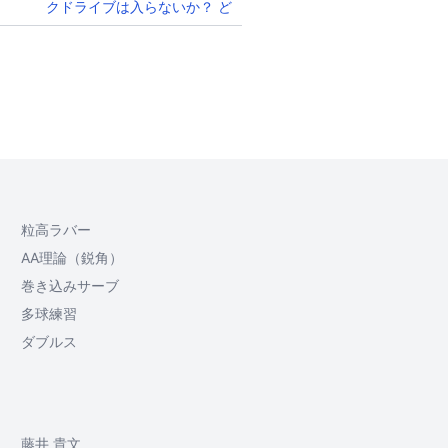
クドライブは入らないか？ ど
んなボールも強打！
粒高ラバー
AA理論（鋭角）
巻き込みサーブ
多球練習
ダブルス
藤井 貴文