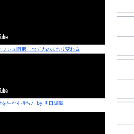
マッシュ!呼吸一つで力の加わり変わる
を生かす持ち方 by 川口陽陽