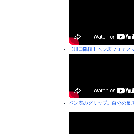
【川口陽陽】ペン表フォアス
ペン表のグリップ。自分の長所