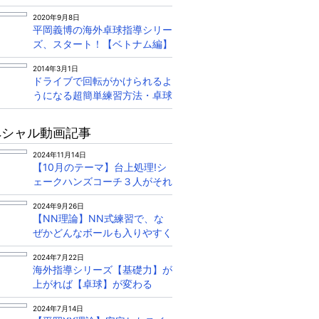
平岡義博がグリップから丁寧に
2020年9月8日
解説！
平岡義博の海外卓球指導シリー
ズ、スタート！【ベトナム編】
2014年3月1日
ドライブで回転がかけられるよ
うになる超簡単練習方法・卓球
三昧 大村拓己コーチ
ペシャル動画記事
2024年11月14日
【10月のテーマ】台上処理!シ
ェークハンズコーチ３人がそれ
ぞれ説明&amp;練習方法を教え
2024年9月26日
ます
【NN理論】NN式練習で、な
ぜかどんなボールも入りやすく
なる
2024年7月22日
海外指導シリーズ【基礎力】が
上がれば【卓球】が変わる
2024年7月14日