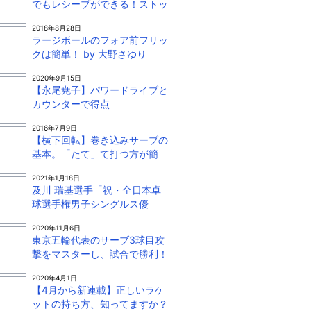
でもレシーブができる！ストッ
プの技術を身につけてミス減ら
2018年8月28日
そう！
ラージボールのフォア前フリッ
クは簡単！ by 大野さゆり
2020年9月15日
【永尾尭子】パワードライブと
カウンターで得点
2016年7月9日
【横下回転】巻き込みサーブの
基本。「たて」て打つ方が簡
単! by フェニックス
2021年1月18日
及川 瑞基選手「祝・全日本卓
球選手権男子シングルス優
勝！」ブンデスリーガーからの
2020年11月6日
メッセージ！
東京五輪代表のサーブ3球目攻
撃をマスターし、試合で勝利！
2020年4月1日
【4月から新連載】正しいラケ
ットの持ち方、知ってますか？