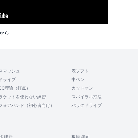
から
スマッシュ
表ソフト
ドライブ
中ペン
CC理論（打点）
カットマン
ラケットを使わない練習
スパイラル打法
フォアハンド（初心者向け）
バックドライブ
邱 建新
板垣 孝司