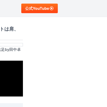
公式YouTube
トは肩、
足by田中卓