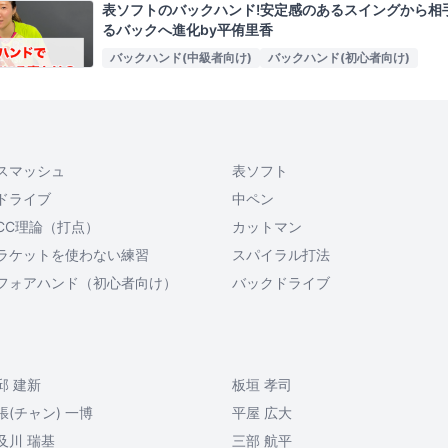
表ソフトのバックハンド!安定感のあるスイングから相
るバックへ進化by平侑里香
バックハンド(中級者向け)
バックハンド(初心者向け)
スマッシュ
表ソフト
ドライブ
中ペン
CC理論（打点）
カットマン
ラケットを使わない練習
スパイラル打法
フォアハンド（初心者向け）
バックドライブ
邱 建新
板垣 孝司
張(チャン) 一博
平屋 広大
及川 瑞基
三部 航平