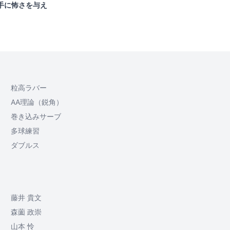
手に怖さを与え
粒高ラバー
AA理論（鋭角）
巻き込みサーブ
多球練習
ダブルス
藤井 貴文
森薗 政崇
山本 怜