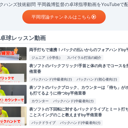
クハンズ技術顧問 平岡義博監督の卓球指導動画をYouTubeで
平岡理論チャンネルはこちら
卓球レッスン動画
両手打ちで連携！バックの払いからのフォアハンドby
ジュニア（小学生）
スパイラル打法の紹介
表ソフトのバックフリック!手首と体の向きでコースを
侑里香
バックハンド(中級者向け)
バックハンド(初心者向け)
表ソフトのバックブロック、カウンターは「待ち」がポ
も打てるように待つby平侑里香
カウンター
バックハンド(中級者向け)
表ソフトの下回転に対するバックドライブとミート打ち
ことスイングのこと教えますby平侑里香
バックドライブ
バックハンド(中級者向け)