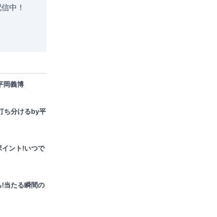
配信中！
平岡義博
打ち分けるby平
イント!いつで
!当たる瞬間の