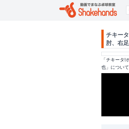
チキータ
肘、右足
「
チキータ!
也
」について