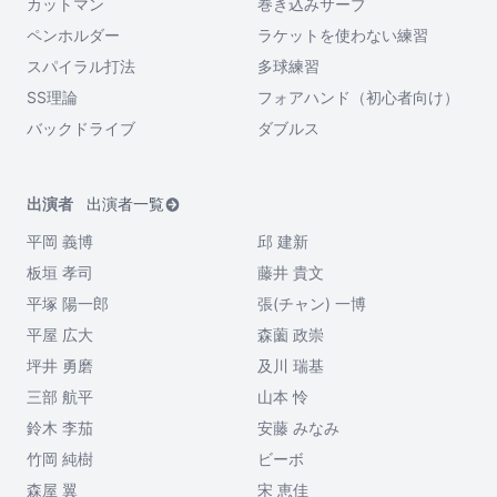
カットマン
巻き込みサーブ
ペンホルダー
ラケットを使わない練習
スパイラル打法
多球練習
SS理論
フォアハンド（初心者向け）
バックドライブ
ダブルス
出演者
出演者一覧
平岡 義博
邱 建新
板垣 孝司
藤井 貴文
平塚 陽一郎
張(チャン) 一博
平屋 広大
森薗 政崇
坪井 勇磨
及川 瑞基
三部 航平
山本 怜
鈴木 李茄
安藤 みなみ
竹岡 純樹
ビーボ
森屋 翼
宋 恵佳