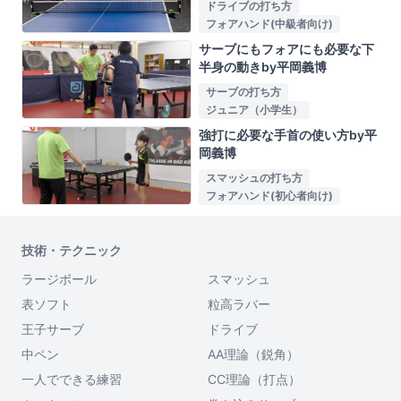
ドライブの打ち方
フォアハンド(中級者向け)
サーブにもフォアにも必要な下
半身の動きby平岡義博
サーブの打ち方
ジュニア（小学生）
強打に必要な手首の使い方by平
岡義博
スマッシュの打ち方
フォアハンド(初心者向け)
技術・テクニック
ラージボール
スマッシュ
表ソフト
粒高ラバー
王子サーブ
ドライブ
中ペン
AA理論（鋭角）
一人でできる練習
CC理論（打点）