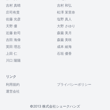
吉村 真晴
吉村 和弘
庄司有貴
松澤 茉里奈
佐藤 光彦
塩野 真人
天野 優
大野 さゆり
近藤 欽司
森薗 美月
吉田 海偉
森薗 美咲
英田 理志
成本 綾海
上田 仁
石垣 優香
川口 陽陽
リンク
利用規約
プライバシーポリシー
運営会社
©2013 株式会社シェークハンズ