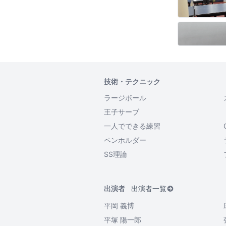
技術・テクニック
ラージボール
王子サーブ
一人でできる練習
ペンホルダー
SS理論
出演者
出演者一覧
平岡 義博
平塚 陽一郎