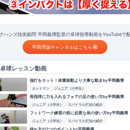
クハンズ技術顧問 平岡義博監督の卓球指導動画をYouTubeで
平岡理論チャンネルはこちら
卓球レッスン動画
強打をカット！体重移動より大事な動きby平岡義博
カットマン
ジュニア（小学生）
母指球に力を入れるフォアの足の使い方by平岡義博
ジュニア（小学生）
スパイラル打法の紹介
フットワーク練習の前に必要な体の使い方by平岡義博
ジュニア（小学生）
スパイラル打法の紹介
待ち方の2つのポイントby平岡義博