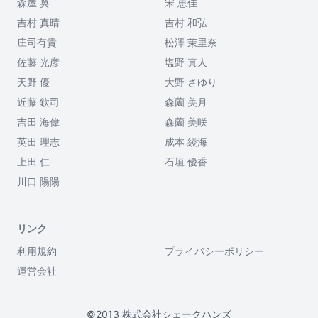
森屋 翼
宋 恵佳
吉村 真晴
吉村 和弘
庄司有貴
松澤 茉里奈
佐藤 光彦
塩野 真人
天野 優
大野 さゆり
近藤 欽司
森薗 美月
吉田 海偉
森薗 美咲
英田 理志
成本 綾海
上田 仁
石垣 優香
川口 陽陽
リンク
利用規約
プライバシーポリシー
運営会社
©2013 株式会社シェークハンズ