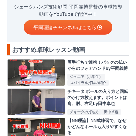
シェークハンズ技術顧問 平岡義博監督の卓球指導
動画をYouTubeで配信中！
平岡理論チャンネルはこちら
おすすめ卓球レッスン動画
両手打ちで連携！バックの払い
からのフォアハンドby平岡義博
ジュニア（小学生）
スパイラル打法の紹介
チキータ!ボールの入り方と回転
のかけ方教えます。ポイントは
肩、肘、右足by田中卓也
チキータの打ち方
田中卓也
【NN理論】NN式練習で、なぜ
かどんなボールも入りやすくな
る