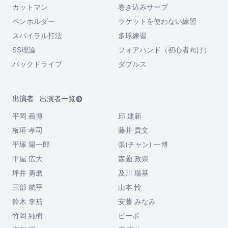
カットマン
巻き込みサーブ
ペンホルダー
ラケットを使わない練習
スパイラル打法
多球練習
SS理論
フォアハンド（初心者向け）
バックドライブ
ダブルス
出演者
出演者一覧
平岡 義博
邱 建新
板垣 孝司
藤井 貴文
平塚 陽一郎
張(チャン) 一博
平屋 広大
森薗 政崇
坪井 勇磨
及川 瑞基
三部 航平
山本 怜
鈴木 李茄
安藤 みなみ
竹岡 純樹
ビーボ