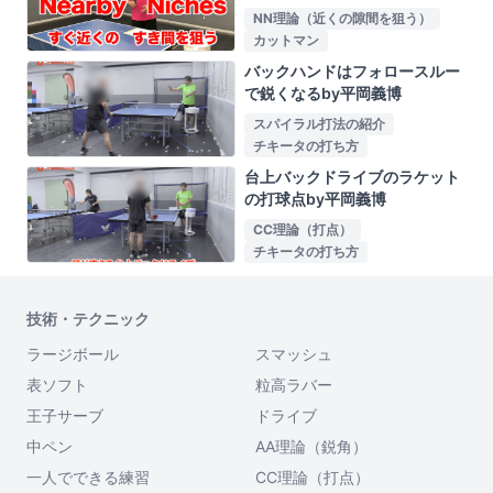
NN理論（近くの隙間を狙う）
カットマン
バックハンドはフォロースルー
で鋭くなるby平岡義博
スパイラル打法の紹介
チキータの打ち方
台上バックドライブのラケット
の打球点by平岡義博
CC理論（打点）
チキータの打ち方
技術・テクニック
ラージボール
スマッシュ
表ソフト
粒高ラバー
王子サーブ
ドライブ
中ペン
AA理論（鋭角）
一人でできる練習
CC理論（打点）