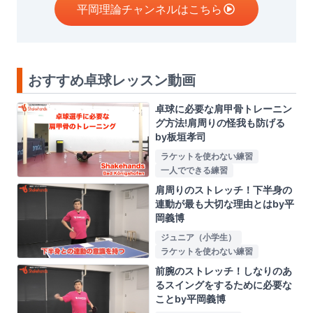
平岡理論チャンネルはこちら
おすすめ卓球レッスン動画
卓球に必要な肩甲骨トレーニン
グ方法!肩周りの怪我も防げる
by板垣孝司
ラケットを使わない練習
一人でできる練習
肩周りのストレッチ！下半身の
連動が最も大切な理由とはby平
岡義博
ジュニア（小学生）
ラケットを使わない練習
前腕のストレッチ！しなりのあ
るスイングをするために必要な
ことby平岡義博