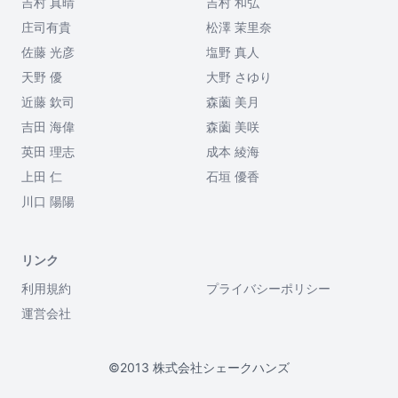
吉村 真晴
吉村 和弘
庄司有貴
松澤 茉里奈
佐藤 光彦
塩野 真人
天野 優
大野 さゆり
近藤 欽司
森薗 美月
吉田 海偉
森薗 美咲
英田 理志
成本 綾海
上田 仁
石垣 優香
川口 陽陽
リンク
利用規約
プライバシーポリシー
運営会社
©2013 株式会社シェークハンズ