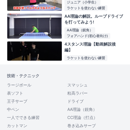
ジュニア（小学生）
ラケットを使わない練習
AA理論の解説。ループドライブ
を打ってみよう!
AA理論（鋭角）
フォアハンド(初心者向け)
4スタンス理論【動画解説後
編】
ラケットを使わない練習
技術・テクニック
ラージボール
スマッシュ
表ソフト
粒高ラバー
王子サーブ
ドライブ
中ペン
AA理論（鋭角）
一人でできる練習
CC理論（打点）
カットマン
巻き込みサーブ