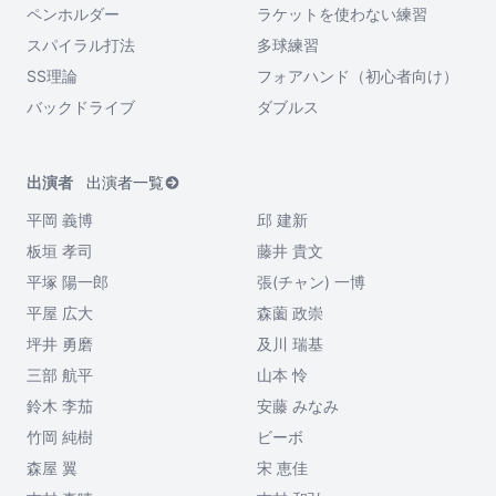
ペンホルダー
ラケットを使わない練習
スパイラル打法
多球練習
SS理論
フォアハンド（初心者向け）
バックドライブ
ダブルス
出演者
出演者一覧
平岡 義博
邱 建新
板垣 孝司
藤井 貴文
平塚 陽一郎
張(チャン) 一博
平屋 広大
森薗 政崇
坪井 勇磨
及川 瑞基
三部 航平
山本 怜
鈴木 李茄
安藤 みなみ
竹岡 純樹
ビーボ
森屋 翼
宋 恵佳