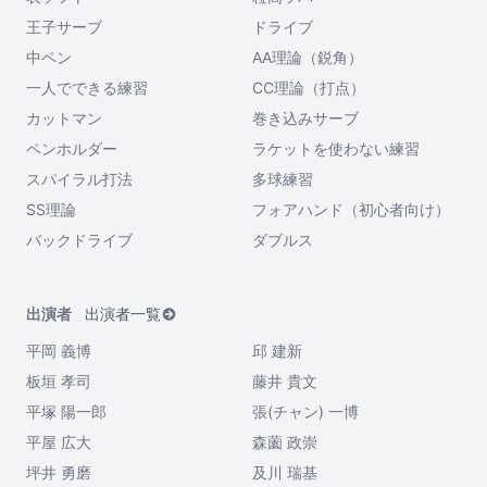
王子サーブ
ドライブ
中ペン
AA理論（鋭角）
一人でできる練習
CC理論（打点）
カットマン
巻き込みサーブ
ペンホルダー
ラケットを使わない練習
スパイラル打法
多球練習
SS理論
フォアハンド（初心者向け）
バックドライブ
ダブルス
出演者
出演者一覧
平岡 義博
邱 建新
板垣 孝司
藤井 貴文
平塚 陽一郎
張(チャン) 一博
平屋 広大
森薗 政崇
坪井 勇磨
及川 瑞基