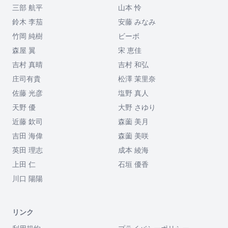
三部 航平
山本 怜
鈴木 李茄
安藤 みなみ
竹岡 純樹
ビーボ
森屋 翼
宋 恵佳
吉村 真晴
吉村 和弘
庄司有貴
松澤 茉里奈
佐藤 光彦
塩野 真人
天野 優
大野 さゆり
近藤 欽司
森薗 美月
吉田 海偉
森薗 美咲
英田 理志
成本 綾海
上田 仁
石垣 優香
川口 陽陽
リンク