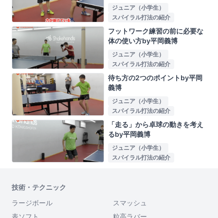
ジュニア（小学生）
スパイラル打法の紹介
フットワーク練習の前に必要な
体の使い方by平岡義博
ジュニア（小学生）
スパイラル打法の紹介
待ち方の2つのポイントby平岡
義博
ジュニア（小学生）
スパイラル打法の紹介
「走る」から卓球の動きを考え
るby平岡義博
ジュニア（小学生）
スパイラル打法の紹介
技術・テクニック
ラージボール
スマッシュ
表ソフト
粒高ラバー