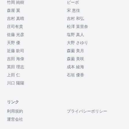
竹岡 純樹
ビーボ
森屋 翼
宋 恵佳
吉村 真晴
吉村 和弘
庄司有貴
松澤 茉里奈
佐藤 光彦
塩野 真人
天野 優
大野 さゆり
近藤 欽司
森薗 美月
吉田 海偉
森薗 美咲
英田 理志
成本 綾海
上田 仁
石垣 優香
川口 陽陽
リンク
利用規約
プライバシーポリシー
運営会社