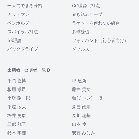
一人でできる練習
CC理論（打点）
カットマン
巻き込みサーブ
ペンホルダー
ラケットを使わない練習
スパイラル打法
多球練習
SS理論
フォアハンド（初心者向け）
バックドライブ
ダブルス
出演者
出演者一覧
平岡 義博
邱 建新
板垣 孝司
藤井 貴文
平塚 陽一郎
張(チャン) 一博
平屋 広大
森薗 政崇
坪井 勇磨
及川 瑞基
三部 航平
山本 怜
鈴木 李茄
安藤 みなみ