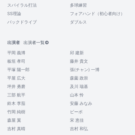
スパイラル打法
多球練習
SS理論
フォアハンド（初心者向け）
バックドライブ
ダブルス
出演者
出演者一覧
平岡 義博
邱 建新
板垣 孝司
藤井 貴文
平塚 陽一郎
張(チャン) 一博
平屋 広大
森薗 政崇
坪井 勇磨
及川 瑞基
三部 航平
山本 怜
鈴木 李茄
安藤 みなみ
竹岡 純樹
ビーボ
森屋 翼
宋 恵佳
吉村 真晴
吉村 和弘