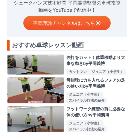
シェークハンズ技術顧問 平岡義博監督の卓球指導
動画をYouTubeで配信中！
平岡理論チャンネルはこちら
おすすめ卓球レッスン動画
強打をカット！体重移動より大
事な動きby平岡義博
カットマン
ジュニア（小学生）
母指球に力を入れるフォアの足
の使い方by平岡義博
ジュニア（小学生）
スパイラル打法の紹介
フットワーク練習の前に必要な
体の使い方by平岡義博
ジュニア（小学生）
スパイラル打法の紹介