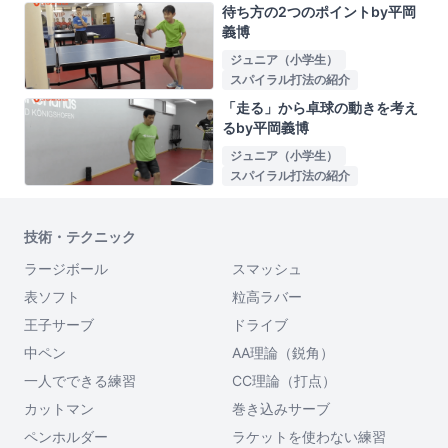
待ち方の2つのポイントby平岡
義博
ジュニア（小学生）
スパイラル打法の紹介
「走る」から卓球の動きを考え
るby平岡義博
ジュニア（小学生）
スパイラル打法の紹介
技術・テクニック
ラージボール
スマッシュ
表ソフト
粒高ラバー
王子サーブ
ドライブ
中ペン
AA理論（鋭角）
一人でできる練習
CC理論（打点）
カットマン
巻き込みサーブ
ペンホルダー
ラケットを使わない練習