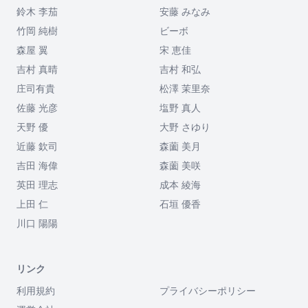
鈴木 李茄
安藤 みなみ
竹岡 純樹
ビーボ
森屋 翼
宋 恵佳
吉村 真晴
吉村 和弘
庄司有貴
松澤 茉里奈
佐藤 光彦
塩野 真人
天野 優
大野 さゆり
近藤 欽司
森薗 美月
吉田 海偉
森薗 美咲
英田 理志
成本 綾海
上田 仁
石垣 優香
川口 陽陽
リンク
利用規約
プライバシーポリシー