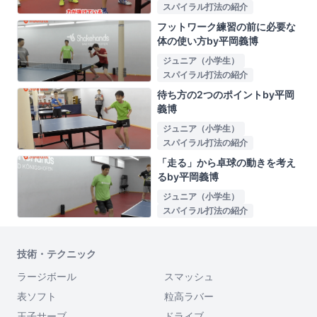
スパイラル打法の紹介
フットワーク練習の前に必要な
体の使い方by平岡義博
ジュニア（小学生）
スパイラル打法の紹介
待ち方の2つのポイントby平岡
義博
ジュニア（小学生）
スパイラル打法の紹介
「走る」から卓球の動きを考え
るby平岡義博
ジュニア（小学生）
スパイラル打法の紹介
技術・テクニック
ラージボール
スマッシュ
表ソフト
粒高ラバー
王子サーブ
ドライブ