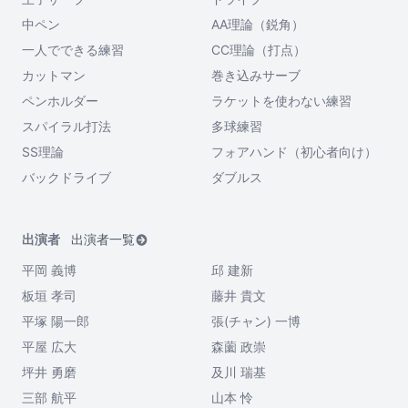
中ペン
AA理論（鋭角）
一人でできる練習
CC理論（打点）
カットマン
巻き込みサーブ
ペンホルダー
ラケットを使わない練習
スパイラル打法
多球練習
SS理論
フォアハンド（初心者向け）
バックドライブ
ダブルス
出演者
出演者一覧
平岡 義博
邱 建新
板垣 孝司
藤井 貴文
平塚 陽一郎
張(チャン) 一博
平屋 広大
森薗 政崇
坪井 勇磨
及川 瑞基
三部 航平
山本 怜