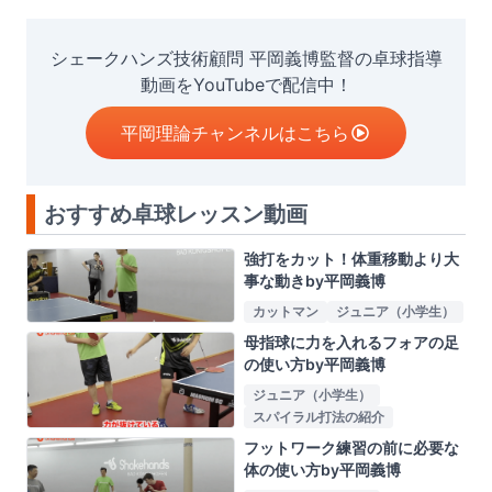
シェークハンズ技術顧問 平岡義博監督の卓球指導
動画をYouTubeで配信中！
平岡理論チャンネルはこちら
おすすめ卓球レッスン動画
強打をカット！体重移動より大
事な動きby平岡義博
カットマン
ジュニア（小学生）
母指球に力を入れるフォアの足
の使い方by平岡義博
ジュニア（小学生）
スパイラル打法の紹介
フットワーク練習の前に必要な
体の使い方by平岡義博