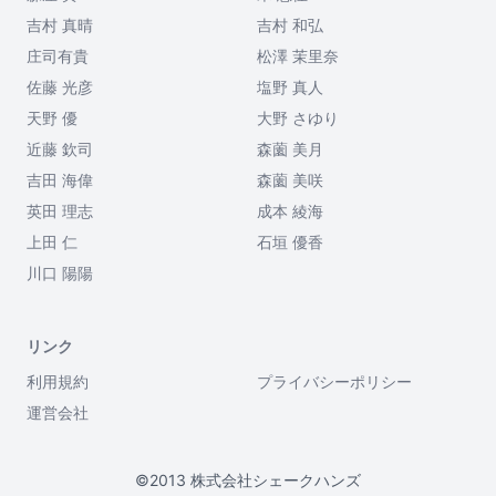
吉村 真晴
吉村 和弘
庄司有貴
松澤 茉里奈
佐藤 光彦
塩野 真人
天野 優
大野 さゆり
近藤 欽司
森薗 美月
吉田 海偉
森薗 美咲
英田 理志
成本 綾海
上田 仁
石垣 優香
川口 陽陽
リンク
利用規約
プライバシーポリシー
運営会社
©2013 株式会社シェークハンズ