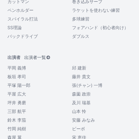
カットマン
巻き込みサーブ
ペンホルダー
ラケットを使わない練習
スパイラル打法
多球練習
SS理論
フォアハンド（初心者向け）
バックドライブ
ダブルス
出演者
出演者一覧
平岡 義博
邱 建新
板垣 孝司
藤井 貴文
平塚 陽一郎
張(チャン) 一博
平屋 広大
森薗 政崇
坪井 勇磨
及川 瑞基
三部 航平
山本 怜
鈴木 李茄
安藤 みなみ
竹岡 純樹
ビーボ
森屋 翼
宋 恵佳