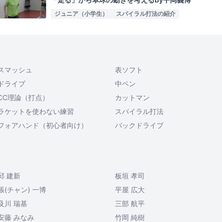
ジュニア（小学生）
スパイラル打法の紹介
スマッシュ
表ソフト
ドライブ
中ペン
CC理論（打点）
カットマン
ラケットを使わない練習
スパイラル打法
フォアハンド（初心者向け）
バックドライブ
邱 建新
板垣 孝司
張(チャン) 一博
平屋 広大
及川 瑞基
三部 航平
安藤 みなみ
竹岡 純樹