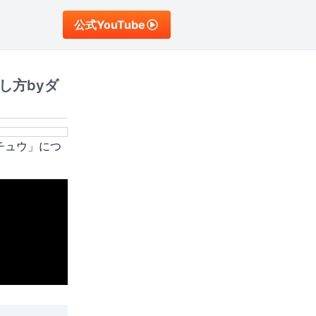
公式YouTube
し方byダ
チュウ
」につ