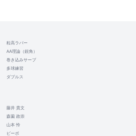
粒高ラバー
AA理論（鋭角）
巻き込みサーブ
多球練習
ダブルス
藤井 貴文
森薗 政崇
山本 怜
ビーボ