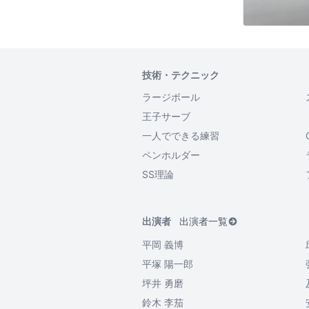
技術・テクニック
ラージボール
王子サーブ
一人でできる練習
ペンホルダー
SS理論
出演者
出演者一覧
平岡 義博
平塚 陽一郎
坪井 勇磨
鈴木 李茄