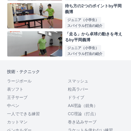
待ち方の2つのポイントby平岡
義博
ジュニア（小学生）
スパイラル打法の紹介
「走る」から卓球の動きを考え
るby平岡義博
ジュニア（小学生）
スパイラル打法の紹介
技術・テクニック
ラージボール
スマッシュ
表ソフト
粒高ラバー
王子サーブ
ドライブ
中ペン
AA理論（鋭角）
一人でできる練習
CC理論（打点）
カットマン
巻き込みサーブ
ペンホルダー
ラケットを使わない練習