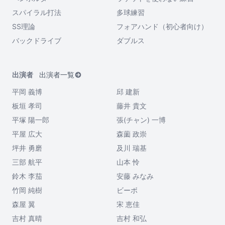
スパイラル打法
多球練習
SS理論
フォアハンド（初心者向け）
バックドライブ
ダブルス
出演者
出演者一覧
平岡 義博
邱 建新
板垣 孝司
藤井 貴文
平塚 陽一郎
張(チャン) 一博
平屋 広大
森薗 政崇
坪井 勇磨
及川 瑞基
三部 航平
山本 怜
鈴木 李茄
安藤 みなみ
竹岡 純樹
ビーボ
森屋 翼
宋 恵佳
吉村 真晴
吉村 和弘