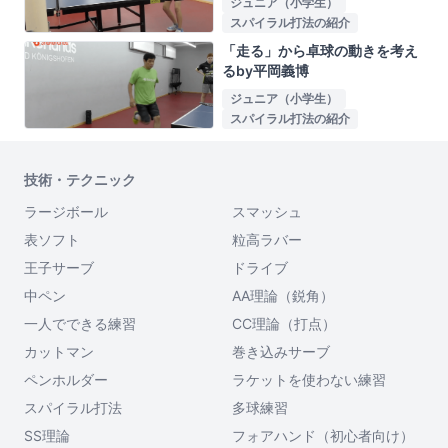
ジュニア（小学生）
スパイラル打法の紹介
「走る」から卓球の動きを考え
るby平岡義博
ジュニア（小学生）
スパイラル打法の紹介
技術・テクニック
ラージボール
スマッシュ
表ソフト
粒高ラバー
王子サーブ
ドライブ
中ペン
AA理論（鋭角）
一人でできる練習
CC理論（打点）
カットマン
巻き込みサーブ
ペンホルダー
ラケットを使わない練習
スパイラル打法
多球練習
SS理論
フォアハンド（初心者向け）