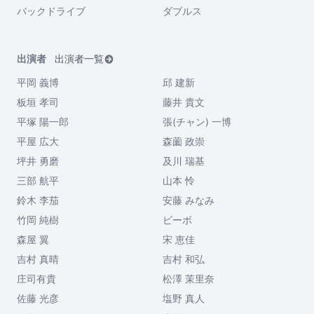
バックドライブ
ダブルス
出演者
出演者一覧
平岡 義博
邱 建新
板垣 孝司
藤井 貴文
平塚 陽一郎
張(チャン) 一博
平屋 広大
森薗 政崇
坪井 勇磨
及川 瑞基
三部 航平
山本 怜
鈴木 李茄
安藤 みなみ
竹岡 純樹
ビーボ
森屋 翼
宋 恵佳
吉村 真晴
吉村 和弘
庄司有貴
松澤 茉里奈
佐藤 光彦
塩野 真人