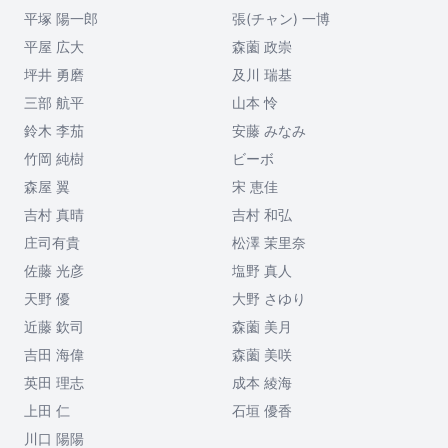
平塚 陽一郎
張(チャン) 一博
平屋 広大
森薗 政崇
坪井 勇磨
及川 瑞基
三部 航平
山本 怜
鈴木 李茄
安藤 みなみ
竹岡 純樹
ビーボ
森屋 翼
宋 恵佳
吉村 真晴
吉村 和弘
庄司有貴
松澤 茉里奈
佐藤 光彦
塩野 真人
天野 優
大野 さゆり
近藤 欽司
森薗 美月
吉田 海偉
森薗 美咲
英田 理志
成本 綾海
上田 仁
石垣 優香
川口 陽陽