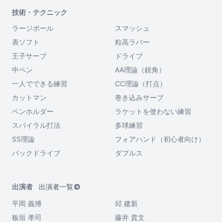
技術・テクニック
ラージボール
スマッシュ
表ソフト
粒高ラバー
王子サーブ
ドライブ
中ペン
AA理論（鋭角）
一人でできる練習
CC理論（打点）
カットマン
巻き込みサーブ
ペンホルダー
ラケットを使わない練習
スパイラル打法
多球練習
SS理論
フォアハンド（初心者向け）
バックドライブ
ダブルス
出演者
出演者一覧
平岡 義博
邱 建新
板垣 孝司
藤井 貴文