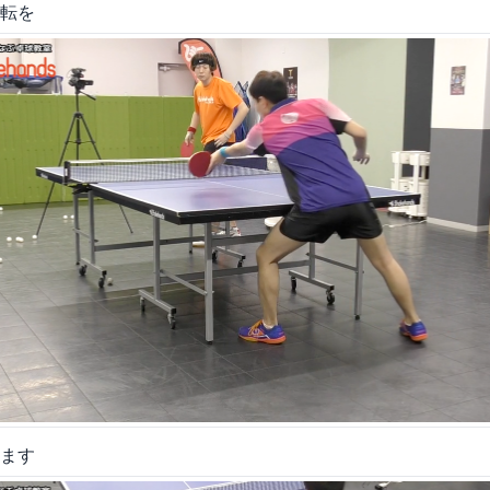
転を
ます