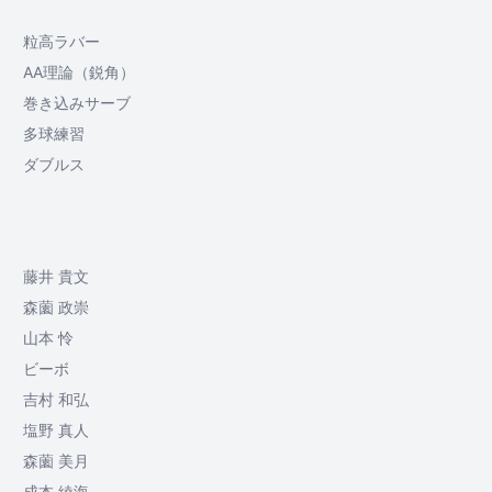
粒高ラバー
AA理論（鋭角）
巻き込みサーブ
多球練習
ダブルス
藤井 貴文
森薗 政崇
山本 怜
ビーボ
吉村 和弘
塩野 真人
森薗 美月
成本 綾海