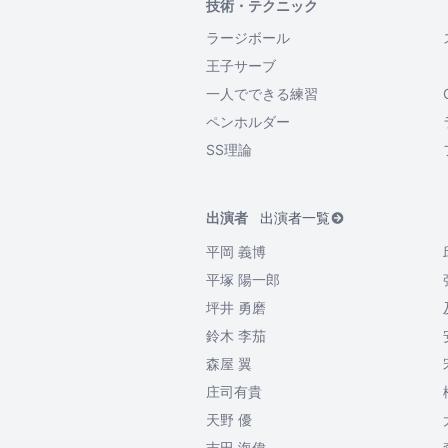
技術・テクニック
ラージボール
王子サーブ
一人でできる練習
ペンホルダー
SS理論
出演者
出演者一覧
平岡 義博
平塚 陽一郎
坪井 勇磨
鈴木 李茄
森屋 翼
庄司有貴
天野 優
吉田 海偉