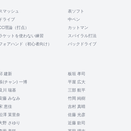
スマッシュ
表ソフト
ドライブ
中ペン
CC理論（打点）
カットマン
ラケットを使わない練習
スパイラル打法
フォアハンド（初心者向け）
バックドライブ
邱 建新
板垣 孝司
張(チャン) 一博
平屋 広大
及川 瑞基
三部 航平
安藤 みなみ
竹岡 純樹
宋 恵佳
吉村 真晴
松澤 茉里奈
佐藤 光彦
大野 さゆり
近藤 欽司
森薗 美咲
英田 理志