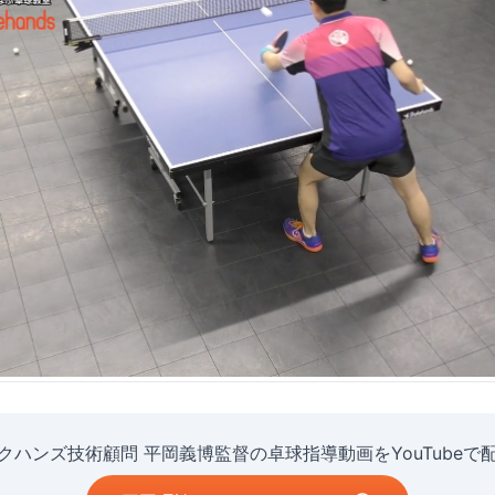
クハンズ技術顧問 平岡義博監督の卓球指導動画をYouTubeで