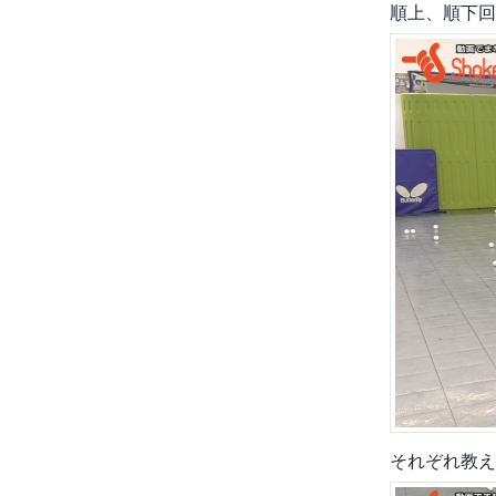
順上、順下回
それぞれ教え