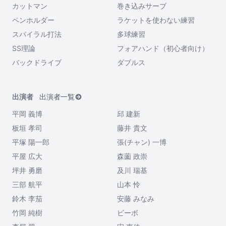
カットマン
巻き込みサーブ
ペンホルダー
ラケットを使わない練習
スパイラル打法
多球練習
SS理論
フォアハンド（初心者向け）
バックドライブ
ダブルス
出演者
出演者一覧
平岡 義博
邱 建新
板垣 孝司
藤井 貴文
平塚 陽一郎
張(チャン) 一博
平屋 広大
森薗 政崇
坪井 勇磨
及川 瑞基
三部 航平
山本 怜
鈴木 李茄
安藤 みなみ
竹岡 純樹
ビーボ