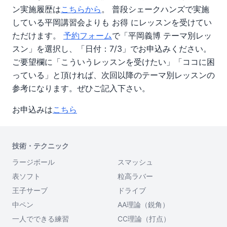
ン実施履歴は
こちらから
。
普段シェークハンズで実施
している平岡講習会よりも
お得
にレッスンを受けてい
ただけます。
予約フォーム
で「平岡義博 テーマ別レッ
スン」を選択し、「日付：7/3」でお申込みください。
ご要望欄に「こういうレッスンを受けたい」「ココに困
っている」と頂ければ、次回以降のテーマ別レッスンの
参考になります。ぜひご記入下さい。
お申込みは
こちら
技術・テクニック
ラージボール
スマッシュ
表ソフト
粒高ラバー
王子サーブ
ドライブ
中ペン
AA理論（鋭角）
一人でできる練習
CC理論（打点）