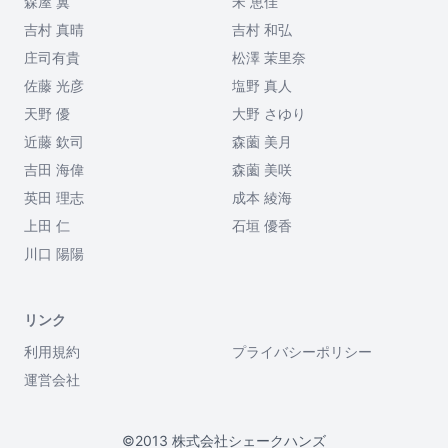
森屋 翼
宋 恵佳
吉村 真晴
吉村 和弘
庄司有貴
松澤 茉里奈
佐藤 光彦
塩野 真人
天野 優
大野 さゆり
近藤 欽司
森薗 美月
吉田 海偉
森薗 美咲
英田 理志
成本 綾海
上田 仁
石垣 優香
川口 陽陽
リンク
利用規約
プライバシーポリシー
運営会社
©2013 株式会社シェークハンズ