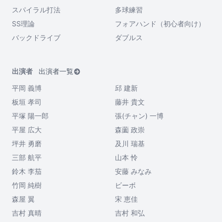
スパイラル打法
多球練習
SS理論
フォアハンド（初心者向け）
バックドライブ
ダブルス
出演者
出演者一覧
平岡 義博
邱 建新
板垣 孝司
藤井 貴文
平塚 陽一郎
張(チャン) 一博
平屋 広大
森薗 政崇
坪井 勇磨
及川 瑞基
三部 航平
山本 怜
鈴木 李茄
安藤 みなみ
竹岡 純樹
ビーボ
森屋 翼
宋 恵佳
吉村 真晴
吉村 和弘