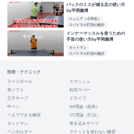
バックのミスが減る足の使い方
by平岡義博
ジュニア（小学生）
スパイラル打法の紹介
インナーマッスルを使うための
手首の使い方by平岡義博
カットマン
スパイラル打法の紹介
技術・テクニック
ラージボール
スマッシュ
表ソフト
粒高ラバー
王子サーブ
ドライブ
中ペン
AA理論（鋭角）
一人でできる練習
CC理論（打点）
カットマン
巻き込みサーブ
ペンホルダー
ラケットを使わない練習