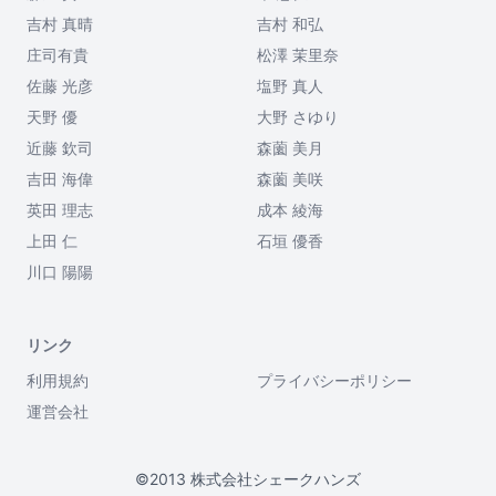
吉村 真晴
吉村 和弘
庄司有貴
松澤 茉里奈
佐藤 光彦
塩野 真人
天野 優
大野 さゆり
近藤 欽司
森薗 美月
吉田 海偉
森薗 美咲
英田 理志
成本 綾海
上田 仁
石垣 優香
川口 陽陽
リンク
利用規約
プライバシーポリシー
運営会社
©2013 株式会社シェークハンズ