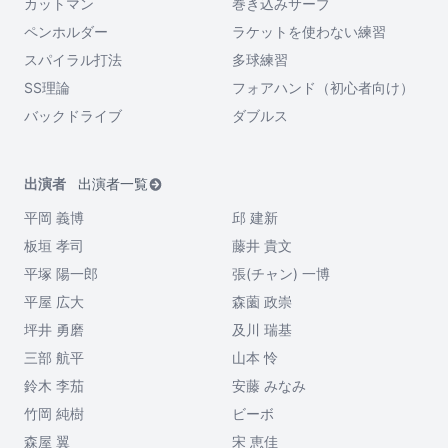
カットマン
巻き込みサーブ
ペンホルダー
ラケットを使わない練習
スパイラル打法
多球練習
SS理論
フォアハンド（初心者向け）
バックドライブ
ダブルス
出演者
出演者一覧
平岡 義博
邱 建新
板垣 孝司
藤井 貴文
平塚 陽一郎
張(チャン) 一博
平屋 広大
森薗 政崇
坪井 勇磨
及川 瑞基
三部 航平
山本 怜
鈴木 李茄
安藤 みなみ
竹岡 純樹
ビーボ
森屋 翼
宋 恵佳