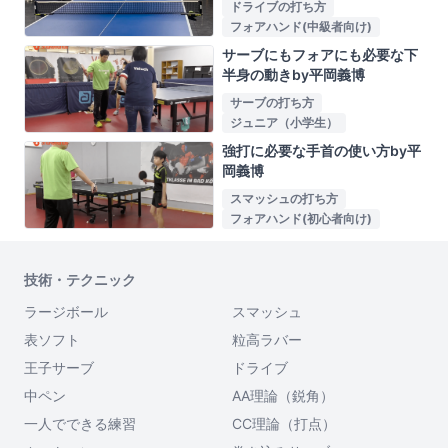
ドライブの打ち方
フォアハンド(中級者向け)
サーブにもフォアにも必要な下
半身の動きby平岡義博
サーブの打ち方
ジュニア（小学生）
強打に必要な手首の使い方by平
岡義博
スマッシュの打ち方
フォアハンド(初心者向け)
技術・テクニック
ラージボール
スマッシュ
表ソフト
粒高ラバー
王子サーブ
ドライブ
中ペン
AA理論（鋭角）
一人でできる練習
CC理論（打点）