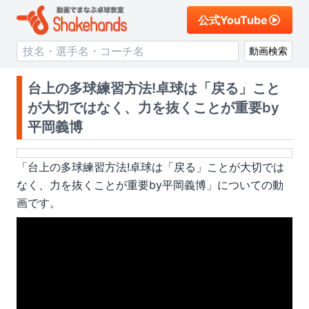
公式YouTube
動画検索
台上の多球練習方法!卓球は「戻る」こと
が大切ではなく、力を抜くことが重要by
平岡義博
「
台上の多球練習方法!卓球は「戻る」ことが大切では
なく、力を抜くことが重要by平岡義博
」についての動
画です。