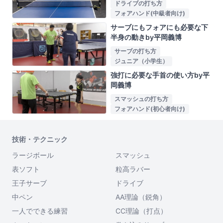
ドライブの打ち方
フォアハンド(中級者向け)
サーブにもフォアにも必要な下
半身の動きby平岡義博
サーブの打ち方
ジュニア（小学生）
強打に必要な手首の使い方by平
岡義博
スマッシュの打ち方
フォアハンド(初心者向け)
技術・テクニック
ラージボール
スマッシュ
表ソフト
粒高ラバー
王子サーブ
ドライブ
中ペン
AA理論（鋭角）
一人でできる練習
CC理論（打点）