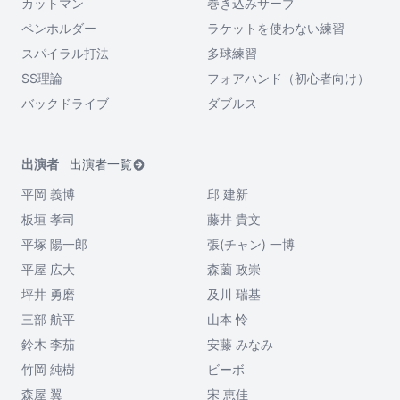
カットマン
巻き込みサーブ
ペンホルダー
ラケットを使わない練習
スパイラル打法
多球練習
SS理論
フォアハンド（初心者向け）
バックドライブ
ダブルス
出演者
出演者一覧
平岡 義博
邱 建新
板垣 孝司
藤井 貴文
平塚 陽一郎
張(チャン) 一博
平屋 広大
森薗 政崇
坪井 勇磨
及川 瑞基
三部 航平
山本 怜
鈴木 李茄
安藤 みなみ
竹岡 純樹
ビーボ
森屋 翼
宋 恵佳