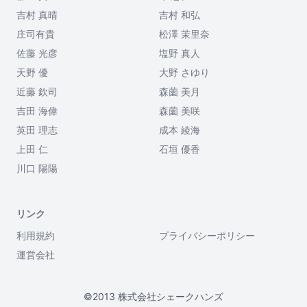
吉村 真晴
吉村 和弘
庄司有貴
松澤 茉里奈
佐藤 光彦
塩野 真人
天野 優
大野 さゆり
近藤 欽司
森薗 美月
吉田 海偉
森薗 美咲
英田 理志
成本 綾海
上田 仁
石垣 優香
川口 陽陽
リンク
利用規約
プライバシーポリシー
運営会社
©2013 株式会社シェークハンズ