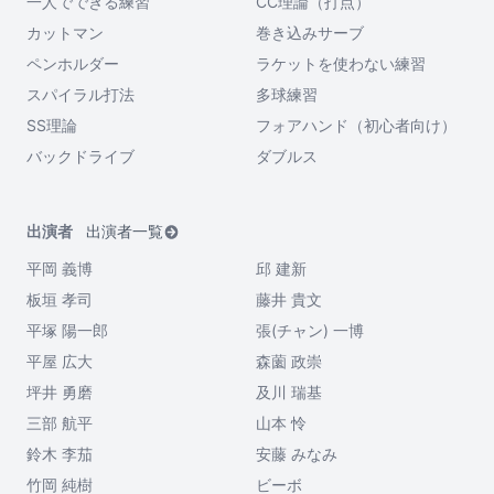
一人でできる練習
CC理論（打点）
カットマン
巻き込みサーブ
ペンホルダー
ラケットを使わない練習
スパイラル打法
多球練習
SS理論
フォアハンド（初心者向け）
バックドライブ
ダブルス
出演者
出演者一覧
平岡 義博
邱 建新
板垣 孝司
藤井 貴文
平塚 陽一郎
張(チャン) 一博
平屋 広大
森薗 政崇
坪井 勇磨
及川 瑞基
三部 航平
山本 怜
鈴木 李茄
安藤 みなみ
竹岡 純樹
ビーボ