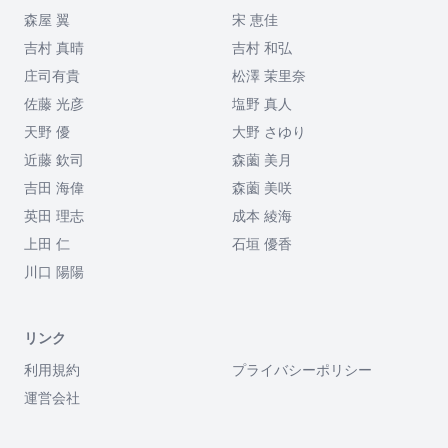
森屋 翼
宋 恵佳
吉村 真晴
吉村 和弘
庄司有貴
松澤 茉里奈
佐藤 光彦
塩野 真人
天野 優
大野 さゆり
近藤 欽司
森薗 美月
吉田 海偉
森薗 美咲
英田 理志
成本 綾海
上田 仁
石垣 優香
川口 陽陽
リンク
利用規約
プライバシーポリシー
運営会社