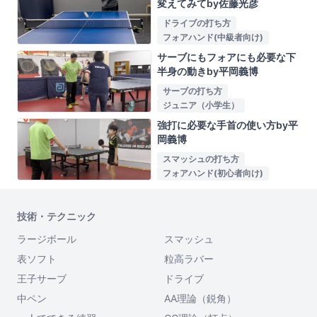
変えてみてby佐藤光彦
ドライブの打ち方
フォアハンド(中級者向け)
サーブにもフォアにも必要な下
半身の動きby平岡義博
サーブの打ち方
ジュニア（小学生）
強打に必要な手首の使い方by平
岡義博
スマッシュの打ち方
フォアハンド(初心者向け)
技術・テクニック
ラージボール
スマッシュ
表ソフト
粒高ラバー
王子サーブ
ドライブ
中ペン
AA理論（鋭角）