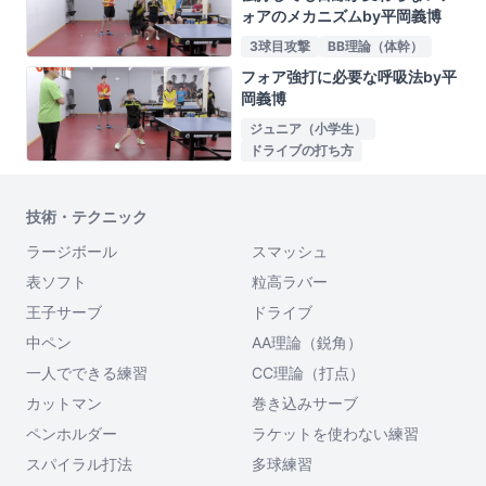
ォアのメカニズムby平岡義博
3球目攻撃
BB理論（体幹）
フォア強打に必要な呼吸法by平
岡義博
ジュニア（小学生）
ドライブの打ち方
技術・テクニック
ラージボール
スマッシュ
表ソフト
粒高ラバー
王子サーブ
ドライブ
中ペン
AA理論（鋭角）
一人でできる練習
CC理論（打点）
カットマン
巻き込みサーブ
ペンホルダー
ラケットを使わない練習
スパイラル打法
多球練習