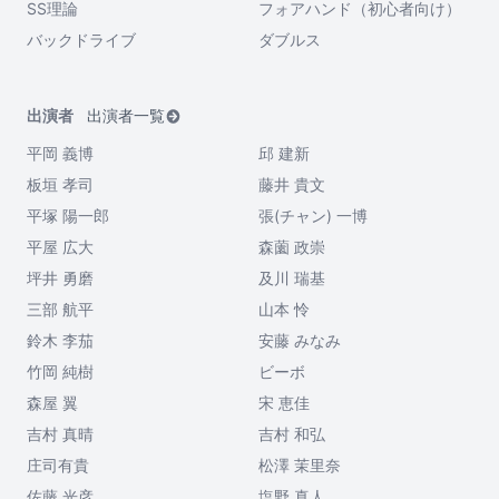
SS理論
フォアハンド（初心者向け）
バックドライブ
ダブルス
出演者
出演者一覧
平岡 義博
邱 建新
板垣 孝司
藤井 貴文
平塚 陽一郎
張(チャン) 一博
平屋 広大
森薗 政崇
坪井 勇磨
及川 瑞基
三部 航平
山本 怜
鈴木 李茄
安藤 みなみ
竹岡 純樹
ビーボ
森屋 翼
宋 恵佳
吉村 真晴
吉村 和弘
庄司有貴
松澤 茉里奈
佐藤 光彦
塩野 真人