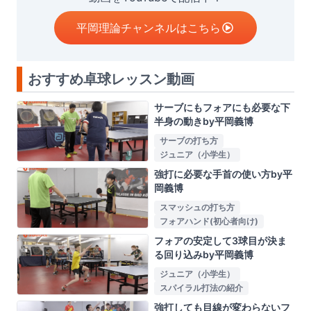
平岡理論チャンネルはこちら
おすすめ卓球レッスン動画
サーブにもフォアにも必要な下
半身の動きby平岡義博
サーブの打ち方
ジュニア（小学生）
強打に必要な手首の使い方by平
岡義博
スマッシュの打ち方
フォアハンド(初心者向け)
フォアの安定して3球目が決ま
る回り込みby平岡義博
ジュニア（小学生）
スパイラル打法の紹介
強打しても目線が変わらないフ