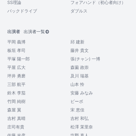
SS理論
フォアハンド（初心者向け）
バックドライブ
ダブルス
出演者
出演者一覧
平岡 義博
邱 建新
板垣 孝司
藤井 貴文
平塚 陽一郎
張(チャン) 一博
平屋 広大
森薗 政崇
坪井 勇磨
及川 瑞基
三部 航平
山本 怜
鈴木 李茄
安藤 みなみ
竹岡 純樹
ビーボ
森屋 翼
宋 恵佳
吉村 真晴
吉村 和弘
庄司有貴
松澤 茉里奈
佐藤 光彦
塩野 真人