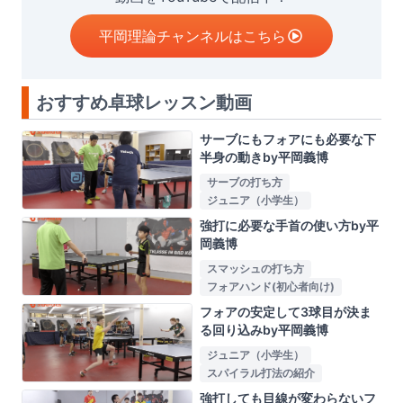
平岡理論チャンネルはこちら
おすすめ卓球レッスン動画
サーブにもフォアにも必要な下
半身の動きby平岡義博
サーブの打ち方
ジュニア（小学生）
強打に必要な手首の使い方by平
岡義博
スマッシュの打ち方
フォアハンド(初心者向け)
フォアの安定して3球目が決ま
る回り込みby平岡義博
ジュニア（小学生）
スパイラル打法の紹介
強打しても目線が変わらないフ