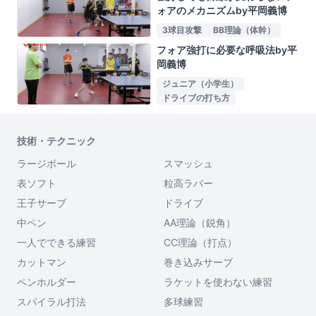
ォアのメカニズムby平岡義博
3球目攻撃
BB理論（体幹）
フォア強打に必要な呼吸法by平
岡義博
ジュニア（小学生）
ドライブの打ち方
技術・テクニック
ラージボール
スマッシュ
表ソフト
粒高ラバー
王子サーブ
ドライブ
中ペン
AA理論（鋭角）
一人でできる練習
CC理論（打点）
カットマン
巻き込みサーブ
ペンホルダー
ラケットを使わない練習
スパイラル打法
多球練習