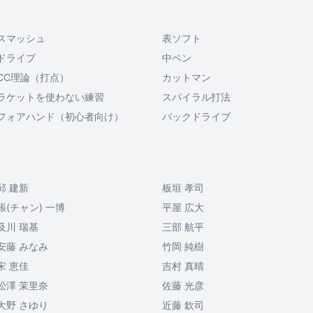
スマッシュ
表ソフト
ドライブ
中ペン
CC理論（打点）
カットマン
ラケットを使わない練習
スパイラル打法
フォアハンド（初心者向け）
バックドライブ
邱 建新
板垣 孝司
張(チャン) 一博
平屋 広大
及川 瑞基
三部 航平
安藤 みなみ
竹岡 純樹
宋 恵佳
吉村 真晴
松澤 茉里奈
佐藤 光彦
大野 さゆり
近藤 欽司