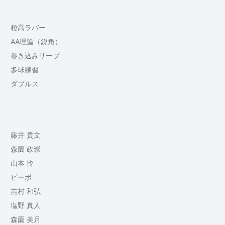
粒高ラバー
AA理論（鋭角）
巻き込みサーブ
多球練習
ダブルス
藤井 貴文
森薗 政崇
山本 怜
ビーボ
吉村 和弘
塩野 真人
森薗 美月