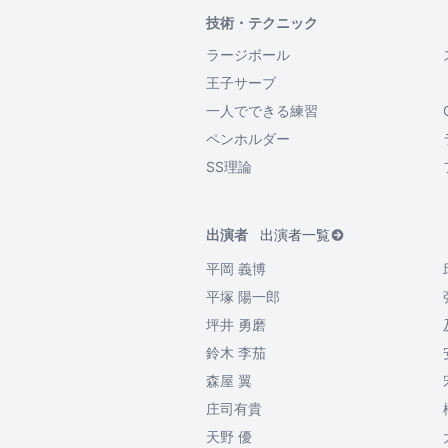
技術・テクニック
ラージボール
王子サーブ
一人でできる練習
ペンホルダー
SS理論
出演者
出演者一覧
平岡 義博
平塚 陽一郎
坪井 勇磨
鈴木 李茄
森屋 翼
庄司有貴
天野 優