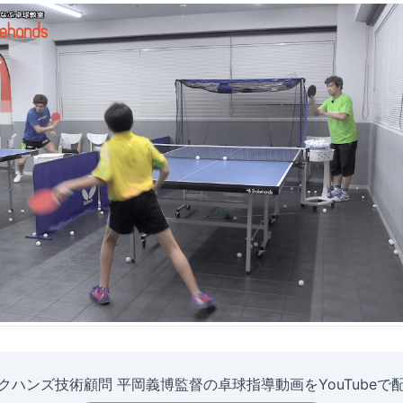
クハンズ技術顧問 平岡義博監督の卓球指導動画をYouTubeで