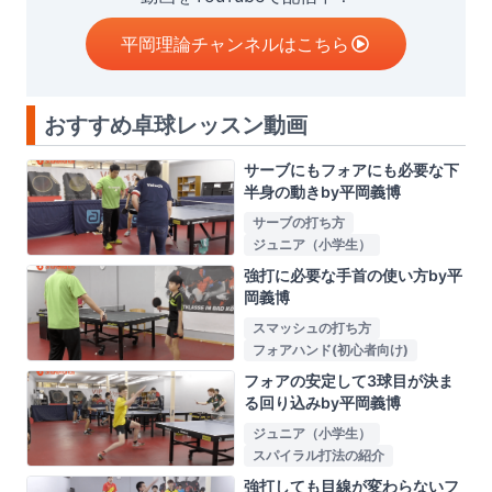
平岡理論チャンネルはこちら
おすすめ卓球レッスン動画
サーブにもフォアにも必要な下
半身の動きby平岡義博
サーブの打ち方
ジュニア（小学生）
強打に必要な手首の使い方by平
岡義博
スマッシュの打ち方
フォアハンド(初心者向け)
フォアの安定して3球目が決ま
る回り込みby平岡義博
ジュニア（小学生）
スパイラル打法の紹介
強打しても目線が変わらないフ