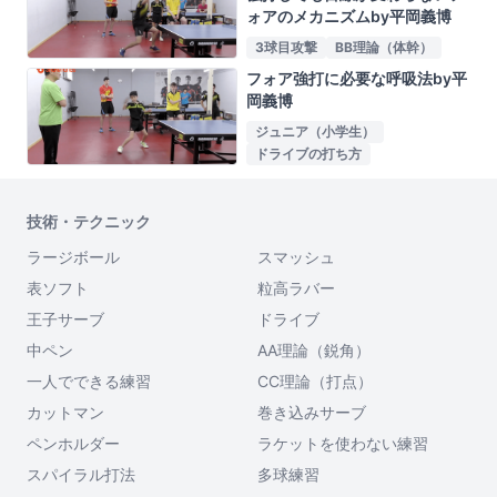
ォアのメカニズムby平岡義博
3球目攻撃
BB理論（体幹）
フォア強打に必要な呼吸法by平
岡義博
ジュニア（小学生）
ドライブの打ち方
技術・テクニック
ラージボール
スマッシュ
表ソフト
粒高ラバー
王子サーブ
ドライブ
中ペン
AA理論（鋭角）
一人でできる練習
CC理論（打点）
カットマン
巻き込みサーブ
ペンホルダー
ラケットを使わない練習
スパイラル打法
多球練習