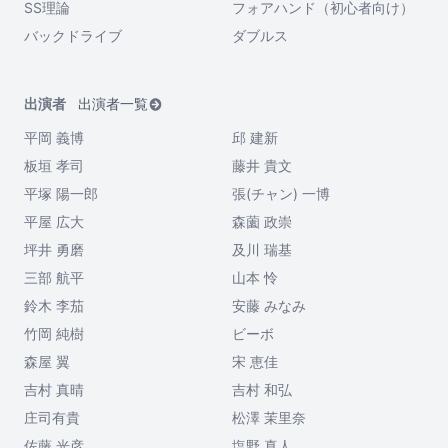
SS理論
フォアハンド（初心者向け）
バックドライブ
ダブルス
出演者
出演者一覧
平岡 義博
邱 建新
板垣 孝司
藤井 貴文
平塚 陽一郎
張(チャン) 一博
平屋 広大
森薗 政崇
坪井 勇磨
及川 瑞基
三部 航平
山本 怜
鈴木 李茄
安藤 みなみ
竹岡 純樹
ビーボ
森屋 翼
宋 恵佳
吉村 真晴
吉村 和弘
庄司有貴
松澤 茉里奈
佐藤 光彦
塩野 真人