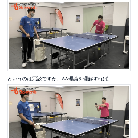
というのは冗談ですが、AA理論を理解すれば、