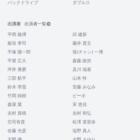
バックドライブ
ダブルス
出演者
出演者一覧
平岡 義博
邱 建新
板垣 孝司
藤井 貴文
平塚 陽一郎
張(チャン) 一博
平屋 広大
森薗 政崇
坪井 勇磨
及川 瑞基
三部 航平
山本 怜
鈴木 李茄
安藤 みなみ
竹岡 純樹
ビーボ
森屋 翼
宋 恵佳
吉村 真晴
吉村 和弘
庄司有貴
松澤 茉里奈
佐藤 光彦
塩野 真人
天野 優
大野 さゆり