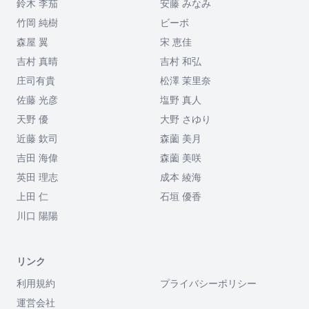
鈴木 李茄
安藤 みなみ
竹岡 純樹
ビーボ
森屋 翼
宋 恵佳
吉村 真晴
吉村 和弘
庄司有貴
松澤 茉里奈
佐藤 光彦
塩野 真人
天野 優
大野 さゆり
近藤 欽司
森薗 美月
吉田 海偉
森薗 美咲
英田 理志
成本 綾海
上田 仁
石垣 優香
川口 陽陽
リンク
利用規約
プライバシーポリシー
運営会社