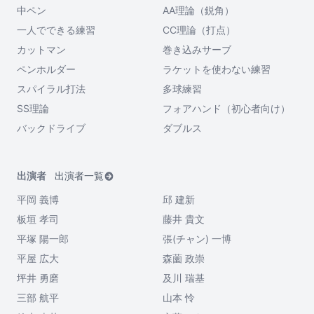
中ペン
AA理論（鋭角）
一人でできる練習
CC理論（打点）
カットマン
巻き込みサーブ
ペンホルダー
ラケットを使わない練習
スパイラル打法
多球練習
SS理論
フォアハンド（初心者向け）
バックドライブ
ダブルス
出演者
出演者一覧
平岡 義博
邱 建新
板垣 孝司
藤井 貴文
平塚 陽一郎
張(チャン) 一博
平屋 広大
森薗 政崇
坪井 勇磨
及川 瑞基
三部 航平
山本 怜