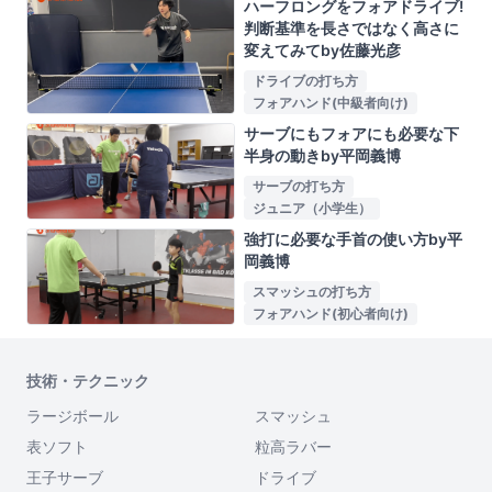
ハーフロングをフォアドライブ!
判断基準を長さではなく高さに
変えてみてby佐藤光彦
ドライブの打ち方
フォアハンド(中級者向け)
サーブにもフォアにも必要な下
半身の動きby平岡義博
サーブの打ち方
ジュニア（小学生）
強打に必要な手首の使い方by平
岡義博
スマッシュの打ち方
フォアハンド(初心者向け)
技術・テクニック
ラージボール
スマッシュ
表ソフト
粒高ラバー
王子サーブ
ドライブ