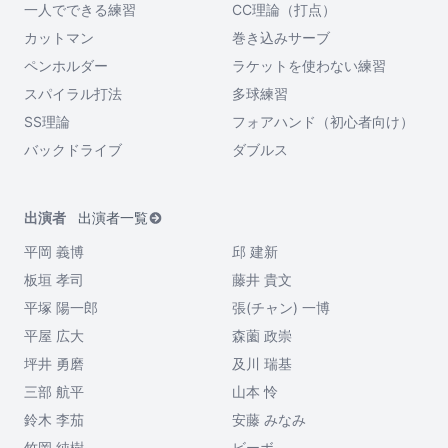
一人でできる練習
CC理論（打点）
カットマン
巻き込みサーブ
ペンホルダー
ラケットを使わない練習
スパイラル打法
多球練習
SS理論
フォアハンド（初心者向け）
バックドライブ
ダブルス
出演者
出演者一覧
平岡 義博
邱 建新
板垣 孝司
藤井 貴文
平塚 陽一郎
張(チャン) 一博
平屋 広大
森薗 政崇
坪井 勇磨
及川 瑞基
三部 航平
山本 怜
鈴木 李茄
安藤 みなみ
竹岡 純樹
ビーボ