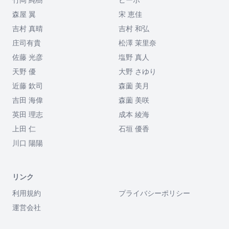
森屋 翼
宋 恵佳
吉村 真晴
吉村 和弘
庄司有貴
松澤 茉里奈
佐藤 光彦
塩野 真人
天野 優
大野 さゆり
近藤 欽司
森薗 美月
吉田 海偉
森薗 美咲
英田 理志
成本 綾海
上田 仁
石垣 優香
川口 陽陽
リンク
利用規約
プライバシーポリシー
運営会社