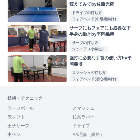
変えてみてby佐藤光彦
ドライブの打ち方
フォアハンド(中級者向け)
サーブにもフォアにも必要な下
半身の動きby平岡義博
サーブの打ち方
ジュニア（小学生）
強打に必要な手首の使い方by平
岡義博
スマッシュの打ち方
フォアハンド(初心者向け)
技術・テクニック
ラージボール
スマッシュ
表ソフト
粒高ラバー
王子サーブ
ドライブ
中ペン
AA理論（鋭角）