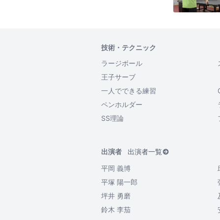
技術・テクニック
ラージボール
王子サーブ
一人でできる練習
ペンホルダー
SS理論
出演者
出演者一覧
平岡 義博
平塚 陽一郎
坪井 勇磨
鈴木 李茄