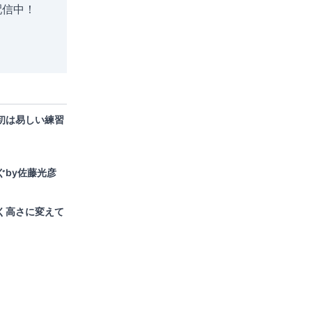
配信中！
初は易しい練習
ぐby佐藤光彦
く高さに変えて