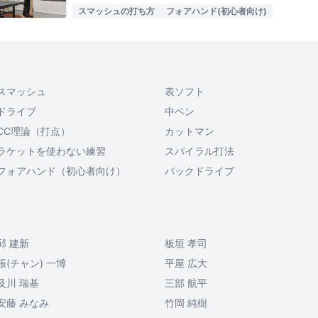
スマッシュの打ち方
フォアハンド(初心者向け)
スマッシュ
表ソフト
ドライブ
中ペン
CC理論（打点）
カットマン
ラケットを使わない練習
スパイラル打法
フォアハンド（初心者向け）
バックドライブ
邱 建新
板垣 孝司
張(チャン) 一博
平屋 広大
及川 瑞基
三部 航平
安藤 みなみ
竹岡 純樹