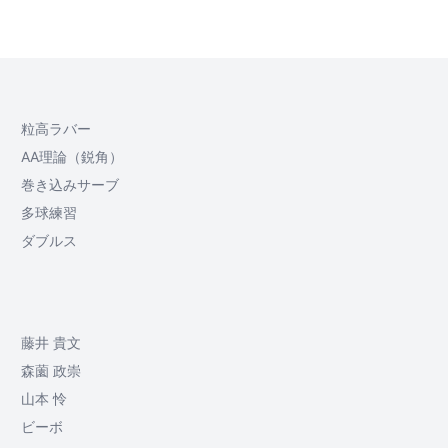
粒高ラバー
AA理論（鋭角）
巻き込みサーブ
多球練習
ダブルス
藤井 貴文
森薗 政崇
山本 怜
ビーボ