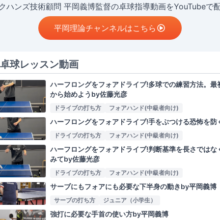
クハンズ技術顧問 平岡義博監督の卓球指導動画をYouTubeで
平岡理論チャンネルはこちら
卓球レッスン動画
ハーフロングをフォアドライブ!多球での練習方法。最
から始めようby佐藤光彦
ドライブの打ち方
フォアハンド(中級者向け)
ハーフロングをフォアドライブ!手をぶつける恐怖を防
ドライブの打ち方
フォアハンド(中級者向け)
ハーフロングをフォアドライブ!判断基準を長さではな
みてby佐藤光彦
ドライブの打ち方
フォアハンド(中級者向け)
サーブにもフォアにも必要な下半身の動きby平岡義博
サーブの打ち方
ジュニア（小学生）
強打に必要な手首の使い方by平岡義博