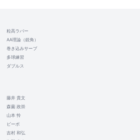
粒高ラバー
AA理論（鋭角）
巻き込みサーブ
多球練習
ダブルス
藤井 貴文
森薗 政崇
山本 怜
ビーボ
吉村 和弘