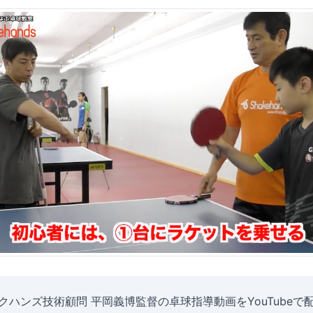
クハンズ技術顧問 平岡義博監督の卓球指導動画をYouTubeで