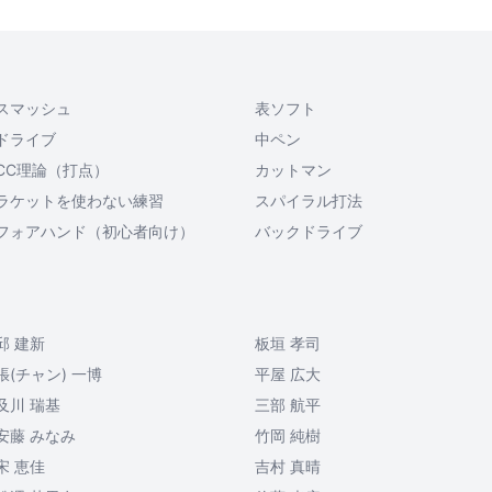
スマッシュ
表ソフト
ドライブ
中ペン
CC理論（打点）
カットマン
ラケットを使わない練習
スパイラル打法
フォアハンド（初心者向け）
バックドライブ
邱 建新
板垣 孝司
張(チャン) 一博
平屋 広大
及川 瑞基
三部 航平
安藤 みなみ
竹岡 純樹
宋 恵佳
吉村 真晴