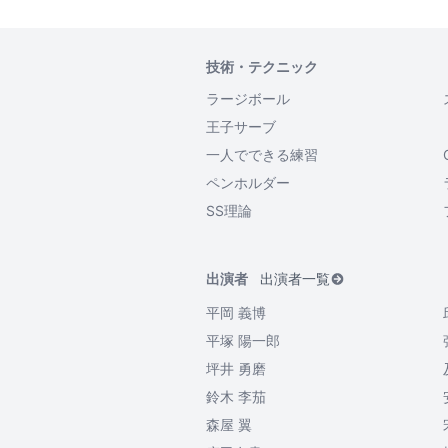
技術・テクニック
ラージボール
王子サーブ
一人でできる練習
ペンホルダー
SS理論
出演者
出演者一覧
平岡 義博
平塚 陽一郎
坪井 勇磨
鈴木 李茄
森屋 翼