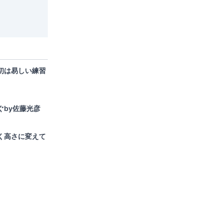
初は易しい練習
ぐby佐藤光彦
く高さに変えて