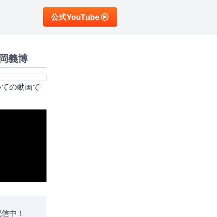
公式YouTube
岡義博
いての動画で
配信中！