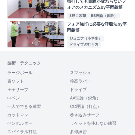
強打しても目線が変わらないフ
ォアのメカニズムby平岡義博
3球目攻撃
BB理論（体幹）
フォア強打に必要な呼吸法by平
岡義博
ジュニア（小学生）
ドライブの打ち方
技術・テクニック
ラージボール
スマッシュ
表ソフト
粒高ラバー
王子サーブ
ドライブ
中ペン
AA理論（鋭角）
一人でできる練習
CC理論（打点）
カットマン
巻き込みサーブ
ペンホルダー
ラケットを使わない練習
スパイラル打法
多球練習