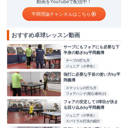
動画をYouTubeで配信中！
平岡理論チャンネルはこちら
おすすめ卓球レッスン動画
サーブにもフォアにも必要な下
半身の動きby平岡義博
サーブの打ち方
ジュニア（小学生）
強打に必要な手首の使い方by平
岡義博
スマッシュの打ち方
フォアハンド(初心者向け)
フォアの安定して3球目が決ま
る回り込みby平岡義博
ジュニア（小学生）
スパイラル打法の紹介