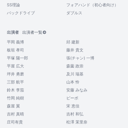
SS理論
フォアハンド（初心者向け）
バックドライブ
ダブルス
出演者
出演者一覧
平岡 義博
邱 建新
板垣 孝司
藤井 貴文
平塚 陽一郎
張(チャン) 一博
平屋 広大
森薗 政崇
坪井 勇磨
及川 瑞基
三部 航平
山本 怜
鈴木 李茄
安藤 みなみ
竹岡 純樹
ビーボ
森屋 翼
宋 恵佳
吉村 真晴
吉村 和弘
庄司有貴
松澤 茉里奈