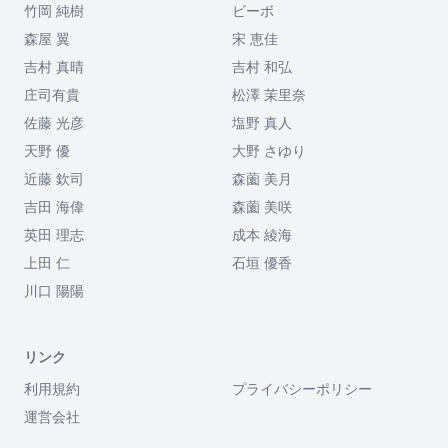
竹岡 純樹
ビーボ
森屋 翼
宋 恵佳
吉村 真晴
吉村 和弘
庄司有貴
松澤 茉里奈
佐藤 光彦
塩野 真人
天野 優
大野 さゆり
近藤 欽司
森薗 美月
吉田 海偉
森薗 美咲
英田 理志
成本 綾海
上田 仁
石垣 優香
川口 陽陽
リンク
利用規約
プライバシーポリシー
運営会社