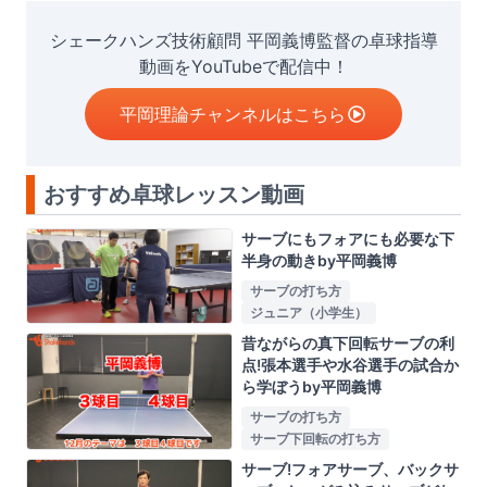
シェークハンズ技術顧問 平岡義博監督の卓球指導
動画をYouTubeで配信中！
平岡理論チャンネルはこちら
おすすめ卓球レッスン動画
サーブにもフォアにも必要な下
半身の動きby平岡義博
サーブの打ち方
ジュニア（小学生）
昔ながらの真下回転サーブの利
点!張本選手や水谷選手の試合か
ら学ぼうby平岡義博
サーブの打ち方
サーブ下回転の打ち方
サーブ!フォアサーブ、バックサ