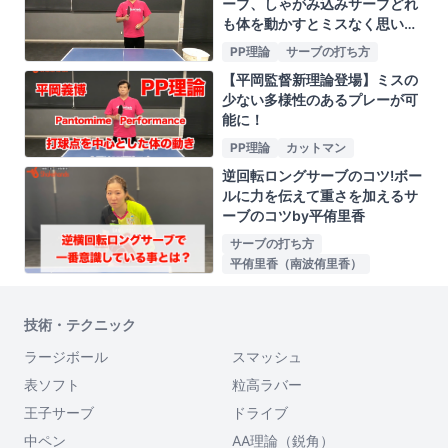
ーブ、しゃがみ込みサーブどれ
も体を動かすとミスなく思いっ
きり振れるby平岡義博
PP理論
サーブの打ち方
【平岡監督新理論登場】ミスの
少ない多様性のあるプレーが可
能に！
PP理論
カットマン
逆回転ロングサーブのコツ!ボー
ルに力を伝えて重さを加えるサ
ーブのコツby平侑里香
サーブの打ち方
平侑里香（南波侑里香）
技術・テクニック
ラージボール
スマッシュ
表ソフト
粒高ラバー
王子サーブ
ドライブ
中ペン
AA理論（鋭角）