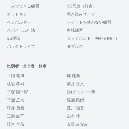
一人でできる練習
CC理論（打点）
カットマン
巻き込みサーブ
ペンホルダー
ラケットを使わない練習
スパイラル打法
多球練習
SS理論
フォアハンド（初心者向け）
バックドライブ
ダブルス
出演者
出演者一覧
平岡 義博
邱 建新
板垣 孝司
藤井 貴文
平塚 陽一郎
張(チャン) 一博
平屋 広大
森薗 政崇
坪井 勇磨
及川 瑞基
三部 航平
山本 怜
鈴木 李茄
安藤 みなみ