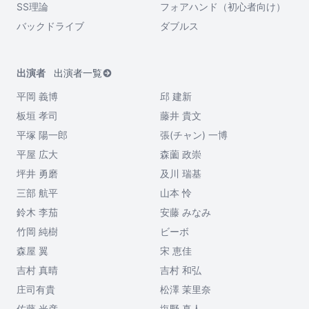
SS理論
フォアハンド（初心者向け）
バックドライブ
ダブルス
出演者
出演者一覧
平岡 義博
邱 建新
板垣 孝司
藤井 貴文
平塚 陽一郎
張(チャン) 一博
平屋 広大
森薗 政崇
坪井 勇磨
及川 瑞基
三部 航平
山本 怜
鈴木 李茄
安藤 みなみ
竹岡 純樹
ビーボ
森屋 翼
宋 恵佳
吉村 真晴
吉村 和弘
庄司有貴
松澤 茉里奈
佐藤 光彦
塩野 真人