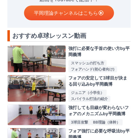
平岡理論チャンネルはこちら
おすすめ卓球レッスン動画
強打に必要な手首の使い方by平
岡義博
スマッシュの打ち方
フォアハンド(初心者向け)
フォアの安定して3球目が決ま
る回り込みby平岡義博
ジュニア（小学生）
スパイラル打法の紹介
強打しても目線が変わらないフ
ォアのメカニズムby平岡義博
3球目攻撃
BB理論（体幹）
フォア強打に必要な呼吸法by平
岡義博