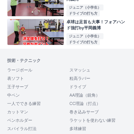
ジュニア（小学生）
ドライブの打ち方
卓球は足首も大事！フォアハン
ド強打by平岡義博
ジュニア（小学生）
ドライブの打ち方
技術・テクニック
ラージボール
スマッシュ
表ソフト
粒高ラバー
王子サーブ
ドライブ
中ペン
AA理論（鋭角）
一人でできる練習
CC理論（打点）
カットマン
巻き込みサーブ
ペンホルダー
ラケットを使わない練習
スパイラル打法
多球練習