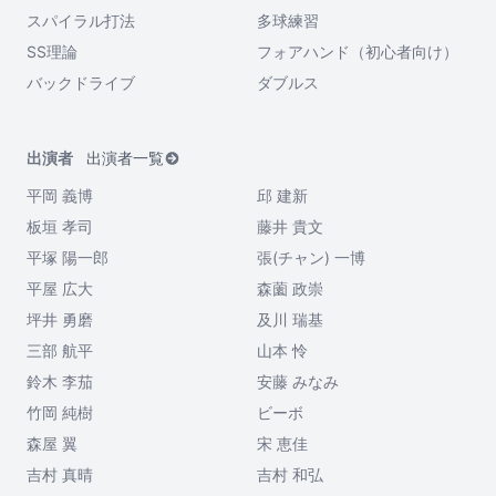
スパイラル打法
多球練習
SS理論
フォアハンド（初心者向け）
バックドライブ
ダブルス
出演者
出演者一覧
平岡 義博
邱 建新
板垣 孝司
藤井 貴文
平塚 陽一郎
張(チャン) 一博
平屋 広大
森薗 政崇
坪井 勇磨
及川 瑞基
三部 航平
山本 怜
鈴木 李茄
安藤 みなみ
竹岡 純樹
ビーボ
森屋 翼
宋 恵佳
吉村 真晴
吉村 和弘