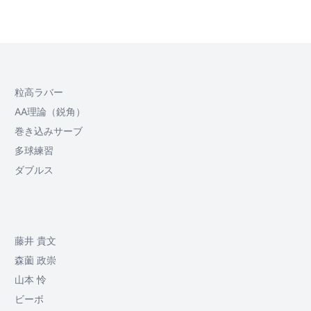
粒高ラバー
AA理論（鋭角）
巻き込みサーブ
多球練習
ダブルス
藤井 貴文
森薗 政崇
山本 怜
ビーボ