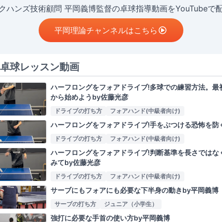
クハンズ技術顧問 平岡義博監督の卓球指導動画をYouTubeで
平岡理論チャンネルはこちら
卓球レッスン動画
ハーフロングをフォアドライブ!多球での練習方法。最
から始めようby佐藤光彦
ドライブの打ち方
フォアハンド(中級者向け)
ハーフロングをフォアドライブ!手をぶつける恐怖を防
ドライブの打ち方
フォアハンド(中級者向け)
ハーフロングをフォアドライブ!判断基準を長さではな
みてby佐藤光彦
ドライブの打ち方
フォアハンド(中級者向け)
サーブにもフォアにも必要な下半身の動きby平岡義博
サーブの打ち方
ジュニア（小学生）
強打に必要な手首の使い方by平岡義博