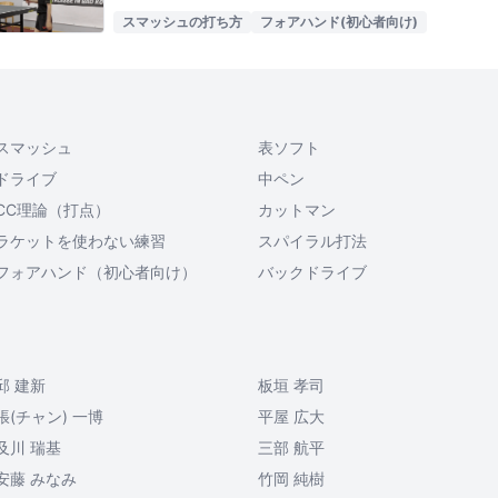
スマッシュの打ち方
フォアハンド(初心者向け)
スマッシュ
表ソフト
ドライブ
中ペン
CC理論（打点）
カットマン
ラケットを使わない練習
スパイラル打法
フォアハンド（初心者向け）
バックドライブ
邱 建新
板垣 孝司
張(チャン) 一博
平屋 広大
及川 瑞基
三部 航平
安藤 みなみ
竹岡 純樹