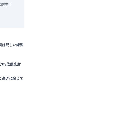
配信中！
初は易しい練習
ぐby佐藤光彦
く高さに変えて