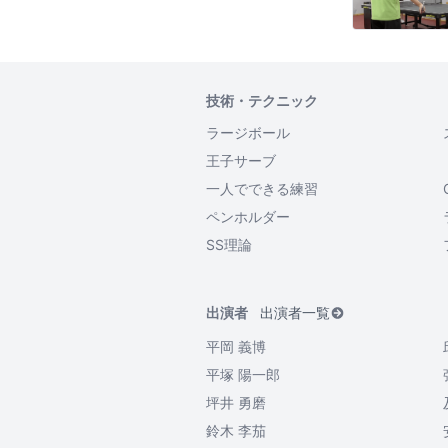
技術・テクニック
ラージボール
王子サーブ
一人でできる練習
ペンホルダー
SS理論
出演者
出演者一覧
平岡 義博
平塚 陽一郎
坪井 勇磨
鈴木 李茄