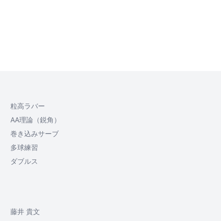
粒高ラバー
AA理論（鋭角）
巻き込みサーブ
多球練習
ダブルス
藤井 貴文