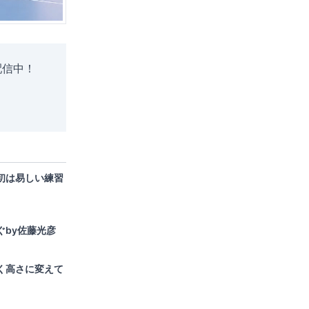
配信中！
初は易しい練習
ぐby佐藤光彦
く高さに変えて