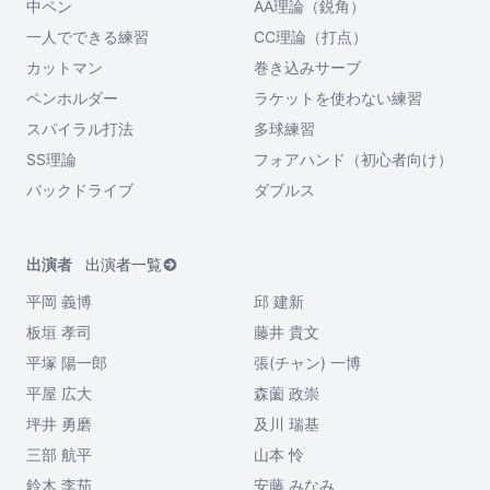
中ペン
AA理論（鋭角）
一人でできる練習
CC理論（打点）
カットマン
巻き込みサーブ
ペンホルダー
ラケットを使わない練習
スパイラル打法
多球練習
SS理論
フォアハンド（初心者向け）
バックドライブ
ダブルス
出演者
出演者一覧
平岡 義博
邱 建新
板垣 孝司
藤井 貴文
平塚 陽一郎
張(チャン) 一博
平屋 広大
森薗 政崇
坪井 勇磨
及川 瑞基
三部 航平
山本 怜
鈴木 李茄
安藤 みなみ