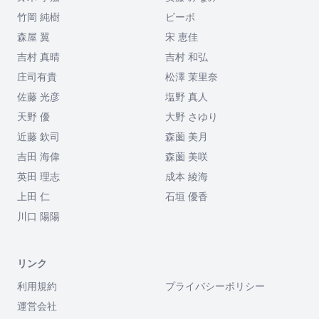
竹岡 純樹
ビーボ
森屋 翼
宋 恵佳
吉村 真晴
吉村 和弘
庄司有貴
松澤 茉里奈
佐藤 光彦
塩野 真人
天野 優
大野 さゆり
近藤 欽司
森薗 美月
吉田 海偉
森薗 美咲
英田 理志
成本 綾海
上田 仁
石垣 優香
川口 陽陽
リンク
利用規約
プライバシーポリシー
運営会社