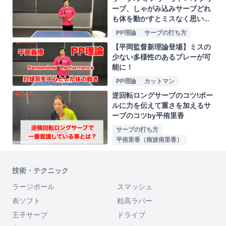
ーブ、しゃがみ込みサーブどれ
も体を動かすとミスなく思いっ
きり振れるby平岡義博
PP理論
サーブの打ち方
【平岡監督新理論登場】ミスの
少ない多様性のあるプレーが可
能に！
PP理論
カットマン
逆回転ロングサーブのコツ!ボー
ルに力を伝えて重さを加えるサ
ーブのコツby平侑里香
サーブの打ち方
平侑里香（南波侑里香）
技術・テクニック
ラージボール
スマッシュ
表ソフト
粒高ラバー
王子サーブ
ドライブ