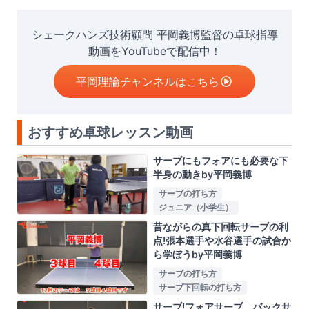
シェークハンズ技術顧問 平岡義博監督の卓球指導
動画をYouTubeで配信中！
平岡理論チャンネルはこちら
おすすめ卓球レッスン動画
サーブにもフォアにも必要な下
半身の動きby平岡義博
サーブの打ち方
ジュニア（小学生）
昔ながらの真下回転サーブの利
点!張本選手や水谷選手の試合か
ら学ぼうby平岡義博
サーブの打ち方
サーブ下回転の打ち方
サーブ!フォアサーブ、バックサ