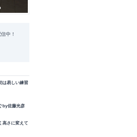
配信中！
初は易しい練習
ぐby佐藤光彦
く高さに変えて