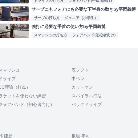
ドライブの打ち方
フォアハンド(中級者向け)
サーブにもフォアにも必要な下半身の動きby平岡義博
サーブの打ち方
ジュニア（小学生）
強打に必要な手首の使い方by平岡義博
スマッシュの打ち方
フォアハンド(初心者向け)
スマッシュ
表ソフト
ドライブ
中ペン
CC理論（打点）
カットマン
ラケットを使わない練習
スパイラル打法
フォアハンド（初心者向け）
バックドライブ
邱 建新
板垣 孝司