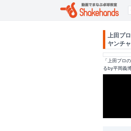
上田プロ
ヤンチャ
「
上田プロの
るby平岡義