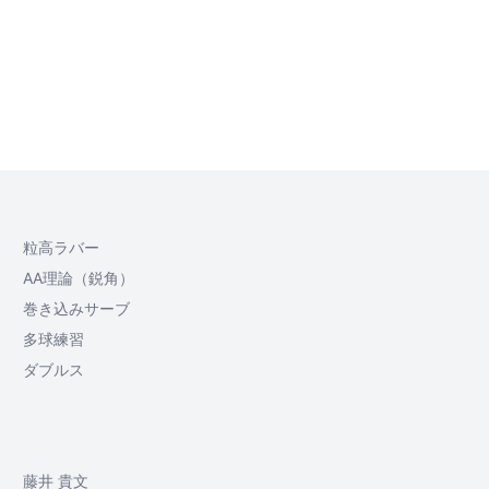
粒高ラバー
AA理論（鋭角）
巻き込みサーブ
多球練習
ダブルス
藤井 貴文