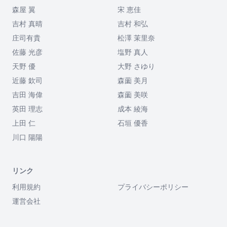
森屋 翼
宋 恵佳
吉村 真晴
吉村 和弘
庄司有貴
松澤 茉里奈
佐藤 光彦
塩野 真人
天野 優
大野 さゆり
近藤 欽司
森薗 美月
吉田 海偉
森薗 美咲
英田 理志
成本 綾海
上田 仁
石垣 優香
川口 陽陽
リンク
利用規約
プライバシーポリシー
運営会社