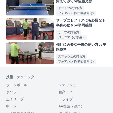
変えてみてby佐藤光彦
ドライブの打ち方
フォアハンド(中級者向け)
サーブにもフォアにも必要な下
半身の動きby平岡義博
サーブの打ち方
ジュニア（小学生）
強打に必要な手首の使い方by平
岡義博
スマッシュの打ち方
フォアハンド(初心者向け)
技術・テクニック
ラージボール
スマッシュ
表ソフト
粒高ラバー
王子サーブ
ドライブ
中ペン
AA理論（鋭角）