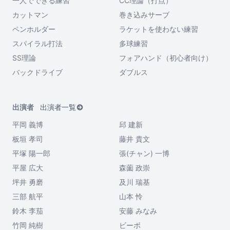
一人でできる練習
CC理論（打点）
カットマン
巻き込みサーブ
ペンホルダー
ラケットを使わない練習
スパイラル打法
多球練習
SS理論
フォアハンド（初心者向け）
バックドライブ
ダブルス
出演者
出演者一覧
平岡 義博
邱 建新
板垣 孝司
藤井 貴文
平塚 陽一郎
張(チャン) 一博
平屋 広大
森薗 政崇
坪井 勇磨
及川 瑞基
三部 航平
山本 怜
鈴木 李茄
安藤 みなみ
竹岡 純樹
ビーボ