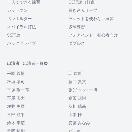
一人でできる練習
CC理論（打点）
カットマン
巻き込みサーブ
ペンホルダー
ラケットを使わない練習
スパイラル打法
多球練習
SS理論
フォアハンド（初心者向け）
バックドライブ
ダブルス
出演者
出演者一覧
平岡 義博
邱 建新
板垣 孝司
藤井 貴文
平塚 陽一郎
張(チャン) 一博
平屋 広大
森薗 政崇
坪井 勇磨
及川 瑞基
三部 航平
山本 怜
鈴木 李茄
安藤 みなみ
竹岡 純樹
ビーボ