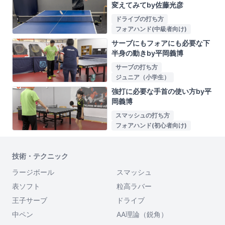
変えてみてby佐藤光彦
ドライブの打ち方
フォアハンド(中級者向け)
サーブにもフォアにも必要な下
半身の動きby平岡義博
サーブの打ち方
ジュニア（小学生）
強打に必要な手首の使い方by平
岡義博
スマッシュの打ち方
フォアハンド(初心者向け)
技術・テクニック
ラージボール
スマッシュ
表ソフト
粒高ラバー
王子サーブ
ドライブ
中ペン
AA理論（鋭角）