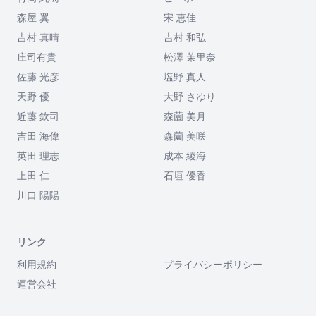
森屋 翼
宋 恵佳
吉村 真晴
吉村 和弘
庄司有貴
松澤 茉里奈
佐藤 光彦
塩野 真人
天野 優
大野 さゆり
近藤 欽司
森薗 美月
吉田 海偉
森薗 美咲
英田 理志
成本 綾海
上田 仁
石垣 優香
川口 陽陽
リンク
利用規約
プライバシーポリシー
運営会社