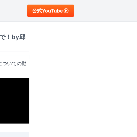
公式YouTube
で！by邱
についての動