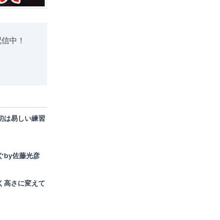
配信中！
初は易しい練習
ぐby佐藤光彦
く高さに変えて