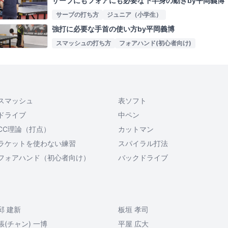
サーブにもフォアにも必要な下半身の動きby平岡義博
サーブの打ち方
ジュニア（小学生）
強打に必要な手首の使い方by平岡義博
スマッシュの打ち方
フォアハンド(初心者向け)
スマッシュ
表ソフト
ドライブ
中ペン
CC理論（打点）
カットマン
ラケットを使わない練習
スパイラル打法
フォアハンド（初心者向け）
バックドライブ
邱 建新
板垣 孝司
張(チャン) 一博
平屋 広大