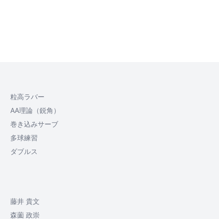
粒高ラバー
AA理論（鋭角）
巻き込みサーブ
多球練習
ダブルス
藤井 貴文
森薗 政崇