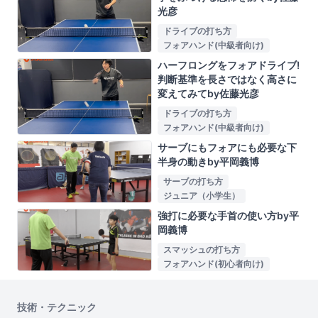
光彦
ドライブの打ち方
フォアハンド(中級者向け)
ハーフロングをフォアドライブ!
判断基準を長さではなく高さに
変えてみてby佐藤光彦
ドライブの打ち方
フォアハンド(中級者向け)
サーブにもフォアにも必要な下
半身の動きby平岡義博
サーブの打ち方
ジュニア（小学生）
強打に必要な手首の使い方by平
岡義博
スマッシュの打ち方
フォアハンド(初心者向け)
技術・テクニック